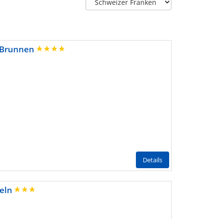
- Brunnen
Details
deln