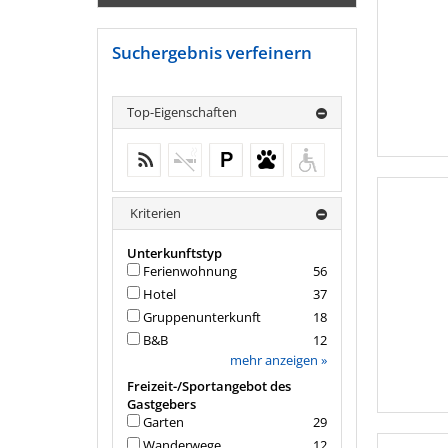
Suchergebnis verfeinern
Top-Eigenschaften
WiFi
keine weiteren Treffer
Parkplatz
Haustiere erlaubt
keine
weiteren
Treffer
Kriterien
Unterkunftstyp
Ferienwohnung
56
Hotel
37
Gruppenunterkunft
18
B&B
12
mehr anzeigen »
Freizeit-/Sportangebot des
Gastgebers
Garten
29
Wanderwege
12