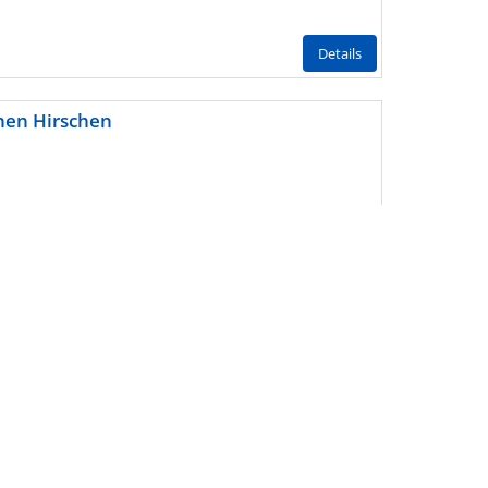
Details
nen Hirschen
back
to
top
Details
eln