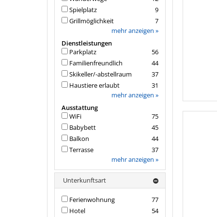
Spielplatz
9
Grillmöglichkeit
7
mehr anzeigen »
Dienstleistungen
Parkplatz
56
Familienfreundlich
44
Skikeller/-abstellraum
37
Haustiere erlaubt
31
mehr anzeigen »
Ausstattung
WiFi
75
Babybett
45
Balkon
44
Terrasse
37
mehr anzeigen »
Unterkunftsart
Ferienwohnung
77
Hotel
54