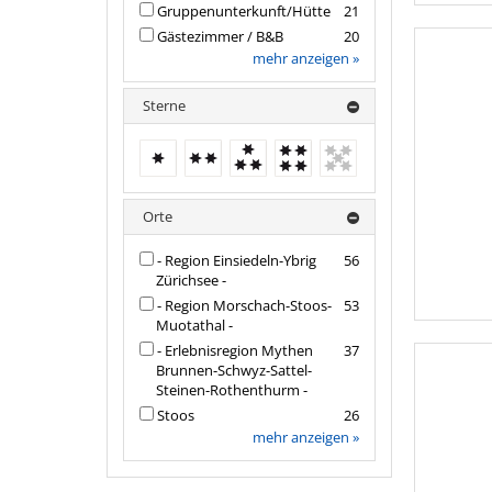
Gruppenunterkunft/Hütte
21
Gästezimmer / B&B
20
mehr anzeigen »
Sterne
1 Stern
2 Sterne
3 Sterne
4 Sterne
keine
weiteren
Treffer
Orte
- Region Einsiedeln-Ybrig
56
Zürichsee -
- Region Morschach-Stoos-
53
Muotathal -
- Erlebnisregion Mythen
37
Brunnen-Schwyz-Sattel-
Steinen-Rothenthurm -
Stoos
26
mehr anzeigen »