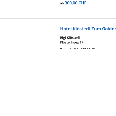
300,00 CHF
ab
Hotel Klösterli Zum Golde
Rigi Klösterli
Klösterliweg 17
Tel.
+41 (0)41 855 05 45
Kontaktformular »
88,50 CHF
ab
Pfadiheim Birchli - Einsied
Einsiedeln
Birchli
Tel.
+41 44 342 22 43