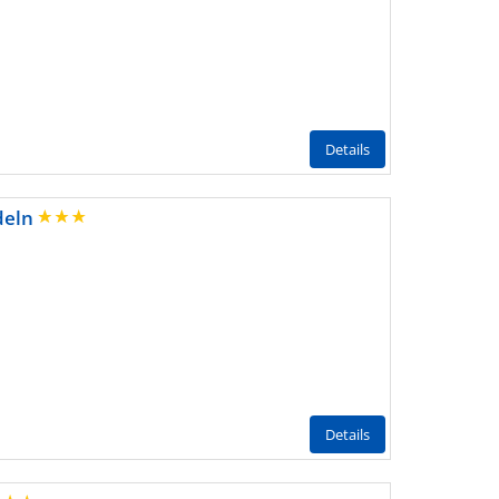
Details
edeln
Details