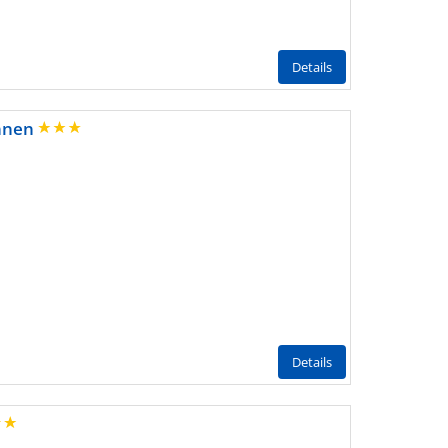
Details
unnen
Details