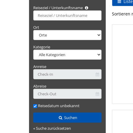
Liste
Reiseziel / Unterkunftsname
Type 2 or
Sortieren 
more
characters
Ort
for
results.
Kategorie
Anreise
Abreise
Reisedatum unbekannt
Suchen
« Suche zurücksetzen