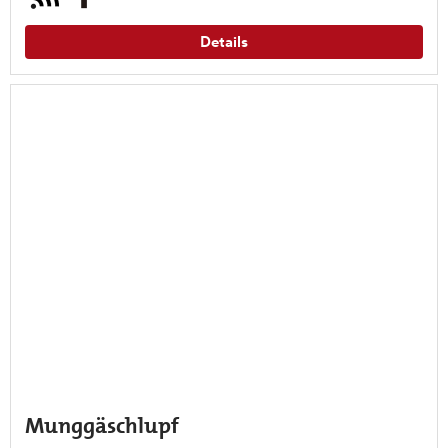
Details
Munggäschlupf