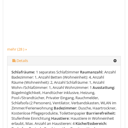
mehr (28 ) »
mehr (28 ) »
mehr (28 ) »
mehr (28 ) »
mehr (28 ) »
mehr (28 ) »
mehr (28 ) »
mehr (28 ) »
mehr (28 ) »
mehr (28 ) »
mehr (28 ) »
mehr (28 ) »
mehr (28 ) »
mehr (28 ) »
mehr (28 ) »
mehr (28 ) »
mehr (28 ) »
mehr (28 ) »
mehr (28 ) »
mehr (28 ) »
mehr (28 ) »
mehr (28 ) »
mehr (28 ) »
mehr (28 ) »
mehr (28 ) »
Details
Schlafräume:
1 separates Schlafzimmer
Raumanzahl:
Anzahl
Badezimmer: 1, Anzahl Betten (Wohneinheit): 4, Anzahl
Räume (Wohneinheit): 2, Anzahl Schlafräume: 1, Anzahl
Wohn-/Schlafzimmer: 1, Anzahl Wohnzimmer: 1
Ausstattung:
Bügelmöglichkeit, Handtücher inklusive, Heizung,
Pool-/Strandtücher, Privater Eingang, Rauchmelder,
Schlafsofa (2 Personen), Ventilator, Verbandskasten, WLAN im
Zimmer/Ferienwohnung
Badezimmer:
Dusche, Haartrockner,
Kostenlose Pflegeprodukte, Toilettenpapier
Barrierefreiheit:
Stufenfreie Einrichtung
Haustiere:
Haustiere in Wohneinheit
erlaubt, Max. Anzahl an Haustieren: 4
Küche/Essbereich: