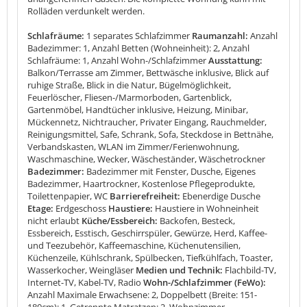
Rolläden verdunkelt werden.
Schlafräume:
1 separates Schlafzimmer
Raumanzahl:
Anzahl
Badezimmer: 1, Anzahl Betten (Wohneinheit): 2, Anzahl
Schlafräume: 1, Anzahl Wohn-/Schlafzimmer
Ausstattung:
Balkon/Terrasse am Zimmer, Bettwäsche inklusive, Blick auf
ruhige Straße, Blick in die Natur, Bügelmöglichkeit,
Feuerlöscher, Fliesen-/Marmorboden, Gartenblick,
Gartenmöbel, Handtücher inklusive, Heizung, Minibar,
Mückennetz, Nichtraucher, Privater Eingang, Rauchmelder,
Reinigungsmittel, Safe, Schrank, Sofa, Steckdose in Bettnähe,
Verbandskasten, WLAN im Zimmer/Ferienwohnung,
Waschmaschine, Wecker, Wäscheständer, Wäschetrockner
Badezimmer:
Badezimmer mit Fenster, Dusche, Eigenes
Badezimmer, Haartrockner, Kostenlose Pflegeprodukte,
Toilettenpapier, WC
Barrierefreiheit:
Ebenerdige Dusche
Etage:
Erdgeschoss
Haustiere:
Haustiere in Wohneinheit
nicht erlaubt
Küche/Essbereich:
Backofen, Besteck,
Essbereich, Esstisch, Geschirrspüler, Gewürze, Herd, Kaffee-
und Teezubehör, Kaffeemaschine, Küchenutensilien,
Küchenzeile, Kühlschrank, Spülbecken, Tiefkühlfach, Toaster,
Wasserkocher, Weingläser
Medien und Technik:
Flachbild-TV,
Internet-TV, Kabel-TV, Radio
Wohn-/Schlafzimmer (FeWo):
Anzahl Maximale Erwachsene: 2, Doppelbett (Breite: 151-
180cm): 1, Getrennte Matratzen: 2, Wohnzimmer