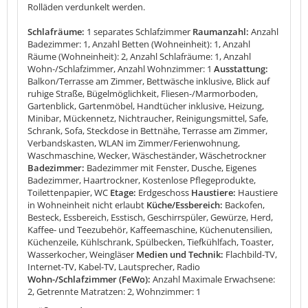
Rolläden verdunkelt werden.
Schlafräume:
1 separates Schlafzimmer
Raumanzahl:
Anzahl
Badezimmer: 1, Anzahl Betten (Wohneinheit): 1, Anzahl
Räume (Wohneinheit): 2, Anzahl Schlafräume: 1, Anzahl
Wohn-/Schlafzimmer, Anzahl Wohnzimmer: 1
Ausstattung:
Balkon/Terrasse am Zimmer, Bettwäsche inklusive, Blick auf
ruhige Straße, Bügelmöglichkeit, Fliesen-/Marmorboden,
Gartenblick, Gartenmöbel, Handtücher inklusive, Heizung,
Minibar, Mückennetz, Nichtraucher, Reinigungsmittel, Safe,
Schrank, Sofa, Steckdose in Bettnähe, Terrasse am Zimmer,
Verbandskasten, WLAN im Zimmer/Ferienwohnung,
Waschmaschine, Wecker, Wäscheständer, Wäschetrockner
Badezimmer:
Badezimmer mit Fenster, Dusche, Eigenes
Badezimmer, Haartrockner, Kostenlose Pflegeprodukte,
Toilettenpapier, WC
Etage:
Erdgeschoss
Haustiere:
Haustiere
in Wohneinheit nicht erlaubt
Küche/Essbereich:
Backofen,
Besteck, Essbereich, Esstisch, Geschirrspüler, Gewürze, Herd,
Kaffee- und Teezubehör, Kaffeemaschine, Küchenutensilien,
Küchenzeile, Kühlschrank, Spülbecken, Tiefkühlfach, Toaster,
Wasserkocher, Weingläser
Medien und Technik:
Flachbild-TV,
Internet-TV, Kabel-TV, Lautsprecher, Radio
Wohn-/Schlafzimmer (FeWo):
Anzahl Maximale Erwachsene:
2, Getrennte Matratzen: 2, Wohnzimmer: 1