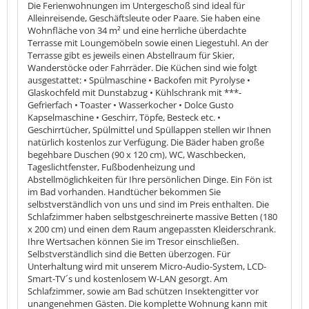
Die Ferienwohnungen im Untergeschoß sind ideal für
Alleinreisende, Geschäftsleute oder Paare. Sie haben eine
Wohnfläche von 34 m² und eine herrliche überdachte
Terrasse mit Loungemöbeln sowie einen Liegestuhl. An der
Terrasse gibt es jeweils einen Abstellraum für Skier,
Wanderstöcke oder Fahrräder. Die Küchen sind wie folgt
ausgestattet: • Spülmaschine • Backofen mit Pyrolyse •
Glaskochfeld mit Dunstabzug • Kühlschrank mit ***-
Gefrierfach • Toaster • Wasserkocher • Dolce Gusto
Kapselmaschine • Geschirr, Töpfe, Besteck etc. •
Geschirrtücher, Spülmittel und Spüllappen stellen wir Ihnen
natürlich kostenlos zur Verfügung. Die Bäder haben große
begehbare Duschen (90 x 120 cm), WC, Waschbecken,
Tageslichtfenster, Fußbodenheizung und
Abstellmöglichkeiten für Ihre persönlichen Dinge. Ein Fön ist
im Bad vorhanden. Handtücher bekommen Sie
selbstverständlich von uns und sind im Preis enthalten. Die
Schlafzimmer haben selbstgeschreinerte massive Betten (180
x 200 cm) und einen dem Raum angepassten Kleiderschrank.
Ihre Wertsachen können Sie im Tresor einschließen.
Selbstverständlich sind die Betten überzogen. Für
Unterhaltung wird mit unserem Micro-Audio-System, LCD-
Smart-TV´s und kostenlosem W-LAN gesorgt. Am
Schlafzimmer, sowie am Bad schützen Insektengitter vor
unangenehmen Gästen. Die komplette Wohnung kann mit