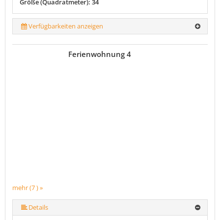
Größe (Quadratmeter): 34
Verfügbarkeiten anzeigen
Ferienwohnung 4
mehr (7 ) »
mehr (7 ) »
mehr (7 ) »
mehr (7 ) »
Details