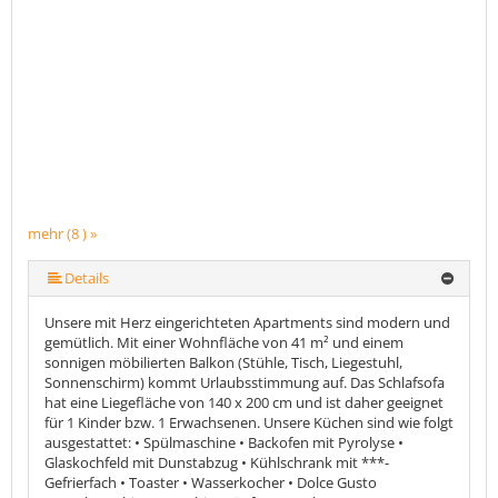
mehr (8 ) »
mehr (8 ) »
mehr (8 ) »
mehr (8 ) »
mehr (8 ) »
Details
Unsere mit Herz eingerichteten Apartments sind modern und
gemütlich. Mit einer Wohnfläche von 41 m² und einem
sonnigen möbilierten Balkon (Stühle, Tisch, Liegestuhl,
Sonnenschirm) kommt Urlaubsstimmung auf. Das Schlafsofa
hat eine Liegefläche von 140 x 200 cm und ist daher geeignet
für 1 Kinder bzw. 1 Erwachsenen. Unsere Küchen sind wie folgt
ausgestattet: • Spülmaschine • Backofen mit Pyrolyse •
Glaskochfeld mit Dunstabzug • Kühlschrank mit ***-
Gefrierfach • Toaster • Wasserkocher • Dolce Gusto