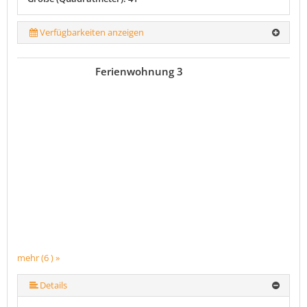
Verfügbarkeiten anzeigen
Ferienwohnung 3
mehr (6 ) »
mehr (6 ) »
mehr (6 ) »
Details