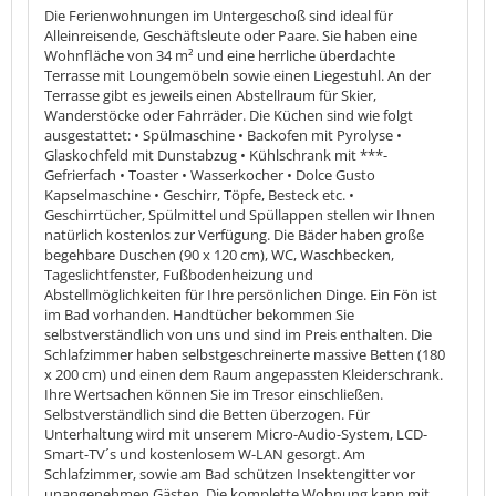
Die Ferienwohnungen im Untergeschoß sind ideal für
Alleinreisende, Geschäftsleute oder Paare. Sie haben eine
Wohnfläche von 34 m² und eine herrliche überdachte
Terrasse mit Loungemöbeln sowie einen Liegestuhl. An der
Terrasse gibt es jeweils einen Abstellraum für Skier,
Wanderstöcke oder Fahrräder. Die Küchen sind wie folgt
ausgestattet: • Spülmaschine • Backofen mit Pyrolyse •
Glaskochfeld mit Dunstabzug • Kühlschrank mit ***-
Gefrierfach • Toaster • Wasserkocher • Dolce Gusto
Kapselmaschine • Geschirr, Töpfe, Besteck etc. •
Geschirrtücher, Spülmittel und Spüllappen stellen wir Ihnen
natürlich kostenlos zur Verfügung. Die Bäder haben große
begehbare Duschen (90 x 120 cm), WC, Waschbecken,
Tageslichtfenster, Fußbodenheizung und
Abstellmöglichkeiten für Ihre persönlichen Dinge. Ein Fön ist
im Bad vorhanden. Handtücher bekommen Sie
selbstverständlich von uns und sind im Preis enthalten. Die
Schlafzimmer haben selbstgeschreinerte massive Betten (180
x 200 cm) und einen dem Raum angepassten Kleiderschrank.
Ihre Wertsachen können Sie im Tresor einschließen.
Selbstverständlich sind die Betten überzogen. Für
Unterhaltung wird mit unserem Micro-Audio-System, LCD-
Smart-TV´s und kostenlosem W-LAN gesorgt. Am
Schlafzimmer, sowie am Bad schützen Insektengitter vor
unangenehmen Gästen. Die komplette Wohnung kann mit