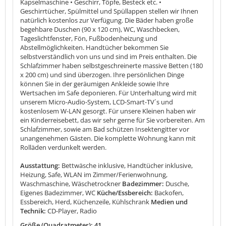
Kapselmaschine • Geschirr, Töpfe, Besteck etc. •
Geschirrtücher, Spülmittel und Spüllappen stellen wir Ihnen
natürlich kostenlos zur Verfügung. Die Bäder haben große
begehbare Duschen (90 x 120 cm), WC, Waschbecken,
Tageslichtfenster, Fön, Fußbodenheizung und
Abstellmöglichkeiten. Handtücher bekommen Sie
selbstverständlich von uns und sind im Preis enthalten. Die
Schlafzimmer haben selbstgeschreinerte massive Betten (180
x 200 cm) und sind überzogen. Ihre persönlichen Dinge
können Sie in der geräumigen Ankleide sowie Ihre
Wertsachen im Safe deponieren. Für Unterhaltung wird mit
unserem Micro-Audio-System, LCD-Smart-TV´s und
kostenlosem W-LAN gesorgt. Für unsere Kleinen haben wir
ein Kinderreisebett, das wir sehr gerne für Sie vorbereiten. Am
Schlafzimmer, sowie am Bad schützen Insektengitter vor
unangenehmen Gästen. Die komplette Wohnung kann mit
Rolläden verdunkelt werden.
Ausstattung:
Bettwäsche inklusive, Handtücher inklusive,
Heizung, Safe, WLAN im Zimmer/Ferienwohnung,
Waschmaschine, Wäschetrockner
Badezimmer:
Dusche,
Eigenes Badezimmer, WC
Küche/Essbereich:
Backofen,
Essbereich, Herd, Küchenzeile, Kühlschrank
Medien und
Technik:
CD-Player, Radio
Größe (Quadratmeter): 41