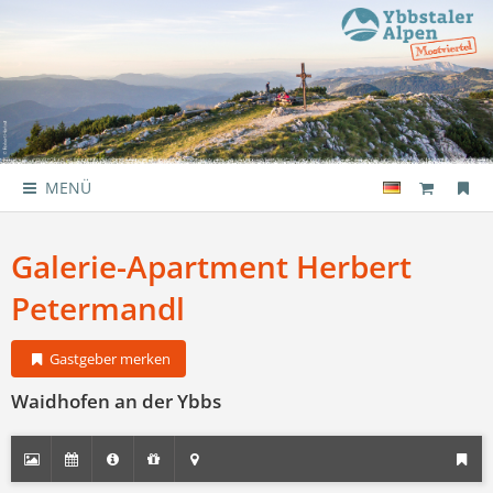
MENÜ
Galerie-Apartment Herbert
Petermandl
Gastgeber merken
Waidhofen an der Ybbs