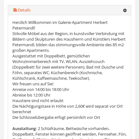
mehr (5 ) »
Details
Herzlich Willkommen im Galerie-Apartment Herbert
Petermandl!
Stilvolle Möbel aus der Region, in kunstvoller Verbindung mit
Bildern und Skulpturen des Hausherrn und Künstlers Herbert
Petermandl, bilden das stimmungsvolle Ambiente des 85 m2
großen Apartments.
Ausgestattet mit Doppelbett, gemütlichen
Wohnzimmerbereich mit TV, WLAN, Ausziehcouch
(Doppelbett für zwei weitere Personen), Bad mit Dusche und
Föhn, separates WC, Küchenbereich (Kochnische,
Kühlschrank, Kaffeemaschine, Teekocher).
Wir freuen uns auf Sie!
Anreise von 14:00 bis 18:00 Uhr
Abreise bis 12:00 Uhr
Haustiere sind nicht erlaubt
Die Nächtigungstaxe in Höhe von 2,60€ wird separat vor Ort
berechnet
Die Schlüsselübergabe erfogt persönlich vor Ort
Ausstattung:
2 Schlafräume, Bettwäsche vorhanden,
Doppelbett, Fenster können geöffnet werden, Fernseher, Fön,