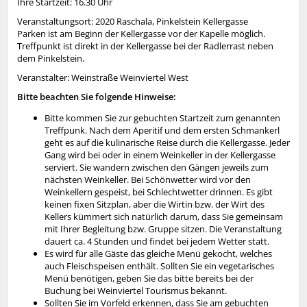
Ihre Startzeit: 16.30 Uhr
Veranstaltungsort: 2020 Raschala, Pinkelstein Kellergasse
Parken ist am Beginn der Kellergasse vor der Kapelle möglich.
Treffpunkt ist direkt in der Kellergasse bei der Radlerrast neben
dem Pinkelstein.
Veranstalter: Weinstraße Weinviertel West
Bitte beachten Sie folgende Hinweise:
Bitte kommen Sie zur gebuchten Startzeit zum genannten
Treffpunk. Nach dem Aperitif und dem ersten Schmankerl
geht es auf die kulinarische Reise durch die Kellergasse. Jeder
Gang wird bei oder in einem Weinkeller in der Kellergasse
serviert. Sie wandern zwischen den Gängen jeweils zum
nächsten Weinkeller. Bei Schönwetter wird vor den
Weinkellern gespeist, bei Schlechtwetter drinnen. Es gibt
keinen fixen Sitzplan, aber die Wirtin bzw. der Wirt des
Kellers kümmert sich natürlich darum, dass Sie gemeinsam
mit Ihrer Begleitung bzw. Gruppe sitzen. Die Veranstaltung
dauert ca. 4 Stunden und findet bei jedem Wetter statt.
Es wird für alle Gäste das gleiche Menü gekocht, welches
auch Fleischspeisen enthält. Sollten Sie ein vegetarisches
Menü benötigen, geben Sie das bitte bereits bei der
Buchung bei Weinviertel Tourismus bekannt.
Sollten Sie im Vorfeld erkennen, dass Sie am gebuchten