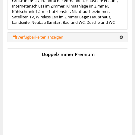
Größe in m²: 27, Handtücher vorhanden, Haustiere erlaubt,
Internetanschluss im Zimmer, Klimaanlage im Zimmer,
Kühlschrank, Lärmschutzfenster, Nichtraucherzimmer,
Satelliten TV, Wireless Lan im Zimmer
Lage:
Haupthaus,
Landseite, Neubau
Sanitär:
Bad und WC, Dusche und WC
Verfügbarkeiten anzeigen
Doppelzimmer Premium