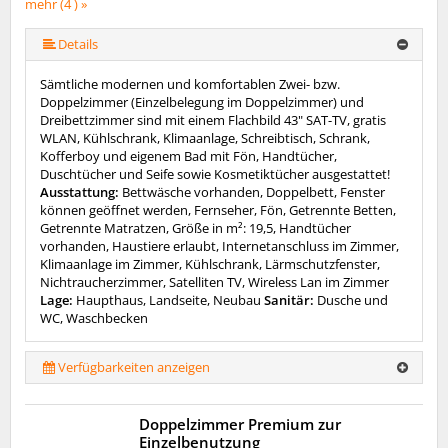
mehr (4 ) »
Details
Sämtliche modernen und komfortablen Zwei- bzw.
Doppelzimmer (Einzelbelegung im Doppelzimmer) und
Dreibettzimmer sind mit einem Flachbild 43" SAT-TV, gratis
WLAN, Kühlschrank, Klimaanlage, Schreibtisch, Schrank,
Kofferboy und eigenem Bad mit Fön, Handtücher,
Duschtücher und Seife sowie Kosmetiktücher ausgestattet!
Ausstattung:
Bettwäsche vorhanden, Doppelbett, Fenster
können geöffnet werden, Fernseher, Fön, Getrennte Betten,
Getrennte Matratzen, Größe in m²: 19,5, Handtücher
vorhanden, Haustiere erlaubt, Internetanschluss im Zimmer,
Klimaanlage im Zimmer, Kühlschrank, Lärmschutzfenster,
Nichtraucherzimmer, Satelliten TV, Wireless Lan im Zimmer
Lage:
Haupthaus, Landseite, Neubau
Sanitär:
Dusche und
WC, Waschbecken
Verfügbarkeiten anzeigen
Doppelzimmer Premium zur
Einzelbenutzung