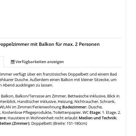
oppelzimmer mit Balkon für max. 2 Personen
Verfügbarkeiten anzeigen
 Zimmer verfügt über ein französisches Doppelbett und einem Bad
gehbarer Dusche. Außerdem einen Balkon mit kleiner Sitzecke, um
n Abend ausklingen zu lassen.
:
Balkon, Balkon/Terrasse am Zimmer, Bettwäsche inklusive, Blick in
rtenblick, Handtücher inklusive, Heizung, Nichtraucher, Schrank,
h, WLAN im Zimmer/Ferienwohnung
Badezimmer:
Dusche,
, Kostenlose Pflegeprodukte, Toilettenpapier, WC
Etage:
1. Etage, 2.
ere:
Haustiere in Wohneinheit nicht erlaubt
Medien und Technik:
etten (Zimmer):
Doppelbett (Breite: 151-180cm)