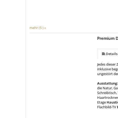
mehr (5 ) »
Premium D
Details
Jedes dieser
inklusive be
ungestört de
Ausstattung
die Natur, Ga
Schreibtisc
Haartrockner
Etage
Hausti
Flachbild-TV
B