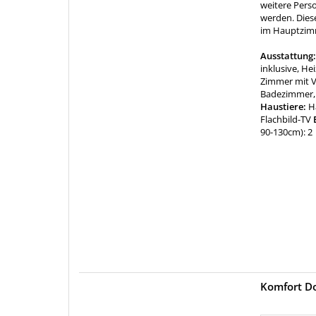
weitere Pers
werden. Dies
im Hauptzim
Ausstattung
inklusive, H
Zimmer mit V
Badezimmer, 
Haustiere:
H
Flachbild-TV
B
90-130cm): 2
Komfort Do
mehr (5 ) »