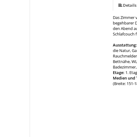
Details
Das Zimmer v
begehbarer D
den Abend aus
Schlafcouch f
Ausstattung
die Natur, Ga
Rauchmelder, 
Bettnähe, W
Badezimmer, 
Etage:
1. Eta
Medien und 
(Breite: 151-1