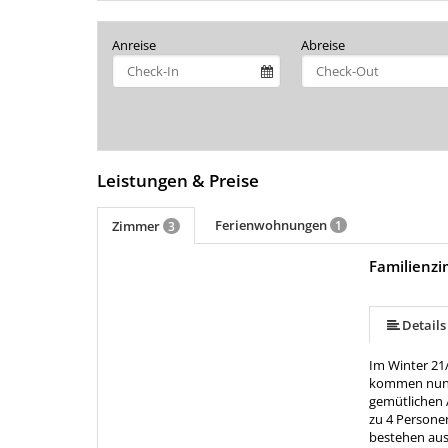
Anreise
Abreise
Leistungen & Preise
Ferienwohnungen
Zimmer
1
3
Familienzi
Details
Im Winter 21
kommen nun m
gemütlichen A
zu 4 Persone
bestehen aus