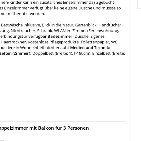
onen/Kinder kann ein zusätzliches Einzelzimmer dazu gebucht
es Einzelzimmer verfügt über keine eigene Dusche und müsste so
mer mitbenutzt werden.
:
Bettwäsche inklusive, Blick in die Natur, Gartenblick, Handtücher
eizung, Nichtraucher, Schrank, WLAN im Zimmer/Ferienwohnung,
erbindungstür verfügbar
Badezimmer:
Dusche, Eigenes
Haartrockner, Kostenlose Pflegeprodukte, Toilettenpapier, WC
austiere in Wohneinheit nicht erlaubt
Medien und Technik:
etten (Zimmer):
Doppelbett (Breite: 151-180cm), Einzelbett (Breite:
ppelzimmer mit Balkon für 3 Personen