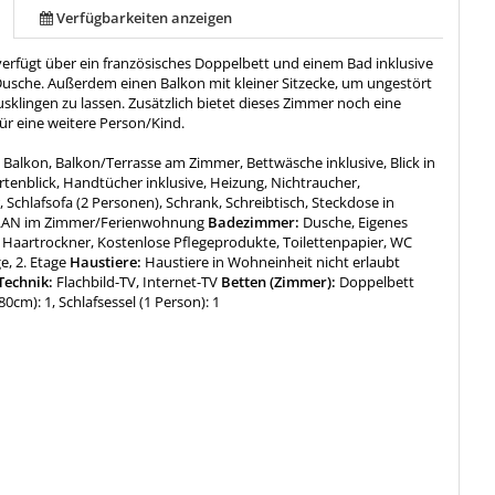
Verfügbarkeiten anzeigen
erfügt über ein französisches Doppelbett und einem Bad inklusive
usche. Außerdem einen Balkon mit kleiner Sitzecke, um ungestört
klingen zu lassen. Zusätzlich bietet dieses Zimmer noch eine
ür eine weitere Person/Kind.
:
Balkon, Balkon/Terrasse am Zimmer, Bettwäsche inklusive, Blick in
rtenblick, Handtücher inklusive, Heizung, Nichtraucher,
Schlafsofa (2 Personen), Schrank, Schreibtisch, Steckdose in
LAN im Zimmer/Ferienwohnung
Badezimmer:
Dusche, Eigenes
Haartrockner, Kostenlose Pflegeprodukte, Toilettenpapier, WC
ge, 2. Etage
Haustiere:
Haustiere in Wohneinheit nicht erlaubt
Technik:
Flachbild-TV, Internet-TV
Betten (Zimmer):
Doppelbett
80cm): 1, Schlafsessel (1 Person): 1