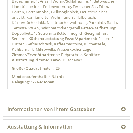
Badezimmer: 1, Anzahl Wohn-/Schlafräume: 1, Bettwäsche +
Handtücher inkl., Ferienwohnung, Fernseher Sat, Föhn,
Garten, Gartenmöbel, Grillmöglichkeit, Haustiere nicht
erlaubt, Kombinierter Wohn- und Schlafbereich,
Küchentücher inkl., Nichtraucherwohnung, Parkplatz, Radio,
Terrasse, WLAN, Wäschetrockengestell
Betten/Aufbettung:
Doppelbett: 1, Getrennte Betten möglich
Geeignet für:
Senioren
Küchenausstattung Fewo/Apartment:
E-Herd 2-
Platten, Gefrierschrank, Kaffeemaschine, Küchenzeile,
Kühlschrank, Mikrowelle, Wasserkocher
Lage
Zimmer/Fewo/Apartment:
Erdgeschoss
Sanitäre
Ausstattung Zimmer/Fewo:
Dusche/WC
Größe (Quadratmeter): 25
Mindestaufenthalt: 4 Nächte
Belegung: 1-2 Personen
Informationen von Ihrem Gastgeber
Ausstattung & Information