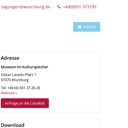
tagungen@wuerzburg.de
+49(0)931-373799
merken
Adresse
Museum im Kulturspeicher
Oskar-Laredo-Platz 1
97070
Würzburg
Tel.
+49 (0) 931 37 28 28
Website »
Anfrage an die Lokalität
Download