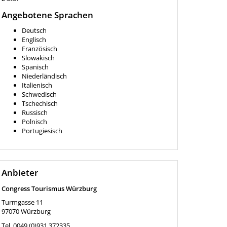
Angebotene Sprachen
Deutsch
Englisch
Französisch
Slowakisch
Spanisch
Niederländisch
Italienisch
Schwedisch
Tschechisch
Russisch
Polnisch
Portugiesisch
Anbieter
Congress Tourismus Würzburg
Turmgasse 11
97070
Würzburg
Tel.
0049 (0)931 372335