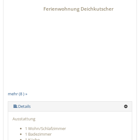
Ferienwohnung Deichkutscher
mehr (8 ) »
mehr (8 ) »
mehr (8 ) »
mehr (8 ) »
mehr (8 ) »
Details
Ausstattung
1 Wohn/Schlafzimmer
1 Badezimmer
1 Küche