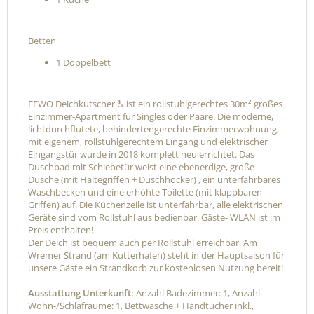
Betten
1 Doppelbett
FEWO Deichkutscher ♿ ist ein rollstuhlgerechtes 30m² großes
Einzimmer-Apartment für Singles oder Paare. Die moderne,
lichtdurchflutete, behindertengerechte Einzimmerwohnung,
mit eigenem, rollstuhlgerechtem Eingang und elektrischer
Eingangstür wurde in 2018 komplett neu errichtet. Das
Duschbad mit Schiebetür weist eine ebenerdige, große
Dusche (mit Haltegriffen + Duschhocker) , ein unterfahrbares
Waschbecken und eine erhöhte Toilette (mit klappbaren
Griffen) auf. Die Küchenzeile ist unterfahrbar, alle elektrischen
Geräte sind vom Rollstuhl aus bedienbar. Gäste- WLAN ist im
Preis enthalten!
Der Deich ist bequem auch per Rollstuhl erreichbar. Am
Wremer Strand (am Kutterhafen) steht in der Hauptsaison für
unsere Gäste ein Strandkorb zur kostenlosen Nutzung bereit!
Ausstattung Unterkunft:
Anzahl Badezimmer: 1, Anzahl
Wohn-/Schlafräume: 1, Bettwäsche + Handtücher inkl.,