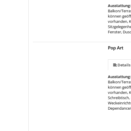
Ausstattung
Balkon/Terra
können geöff
vorhanden, K
Sitzgelegenhe
Fenster, Dus
Pop Art
Details
Ausstattung
Balkon/Terra
können geöff
vorhanden, K
Schreibtisch,
Weckeinrich
Dependance