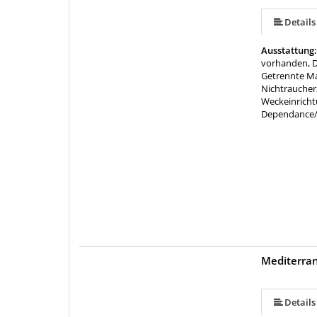
Details
Ausstattung
vorhanden, D
Getrennte Ma
Nichtraucherz
Weckeinrich
Dependance
Mediterran
Details