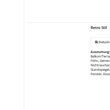
Retro Stil
Details
Ausstattung
Balkon/Terra
Föhn, Getren
Nichtraucherz
Standspiegel
Fenster, Dus