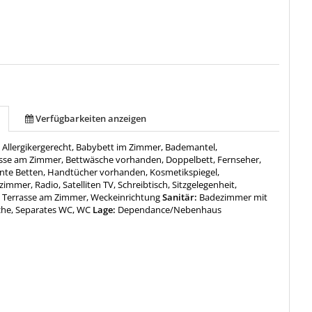
Verfügbarkeiten anzeigen
:
Allergikergerecht, Babybett im Zimmer, Bademantel,
sse am Zimmer, Bettwäsche vorhanden, Doppelbett, Fernseher,
nte Betten, Handtücher vorhanden, Kosmetikspiegel,
immer, Radio, Satelliten TV, Schreibtisch, Sitzgelegenheit,
, Terrasse am Zimmer, Weckeinrichtung
Sanitär:
Badezimmer mit
che, Separates WC, WC
Lage:
Dependance/Nebenhaus