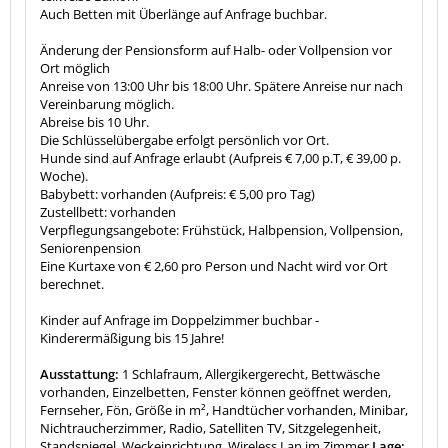
Auch Betten mit Überlänge auf Anfrage buchbar.
Änderung der Pensionsform auf Halb- oder Vollpension vor
Ort möglich
Anreise von 13:00 Uhr bis 18:00 Uhr. Spätere Anreise nur nach
Vereinbarung möglich.
Abreise bis 10 Uhr.
Die Schlüsselübergabe erfolgt persönlich vor Ort.
Hunde sind auf Anfrage erlaubt (Aufpreis € 7,00 p.T, € 39,00 p.
Woche).
Babybett: vorhanden (Aufpreis: € 5,00 pro Tag)
Zustellbett: vorhanden
Verpflegungsangebote: Frühstück, Halbpension, Vollpension,
Seniorenpension
Eine Kurtaxe von € 2,60 pro Person und Nacht wird vor Ort
berechnet.
Kinder auf Anfrage im Doppelzimmer buchbar -
Kinderermäßigung bis 15 Jahre!
Ausstattung:
1 Schlafraum, Allergikergerecht, Bettwäsche
vorhanden, Einzelbetten, Fenster können geöffnet werden,
Fernseher, Fön, Größe in m², Handtücher vorhanden, Minibar,
Nichtraucherzimmer, Radio, Satelliten TV, Sitzgelegenheit,
Standspiegel, Weckeinrichtung, Wireless Lan im Zimmer
Lage: