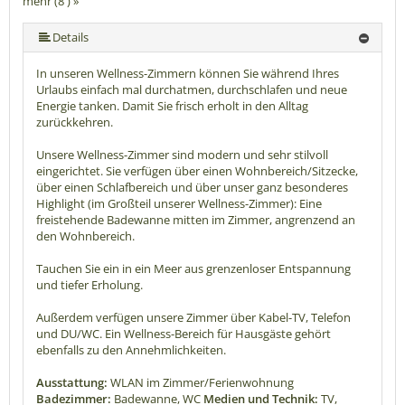
mehr (8 ) »
mehr (8 ) »
mehr (8 ) »
mehr (8 ) »
mehr (8 ) »
Details
In unseren Wellness-Zimmern können Sie während Ihres
Urlaubs einfach mal durchatmen, durchschlafen und neue
Energie tanken. Damit Sie frisch erholt in den Alltag
zurückkehren.
Unsere Wellness-Zimmer sind modern und sehr stilvoll
eingerichtet. Sie verfügen über einen Wohnbereich/Sitzecke,
über einen Schlafbereich und über unser ganz besonderes
Highlight (im Großteil unserer Wellness-Zimmer): Eine
freistehende Badewanne mitten im Zimmer, angrenzend an
den Wohnbereich.
Tauchen Sie ein in ein Meer aus grenzenloser Entspannung
und tiefer Erholung.
Außerdem verfügen unsere Zimmer über Kabel-TV, Telefon
und DU/WC. Ein Wellness-Bereich für Hausgäste gehört
ebenfalls zu den Annehmlichkeiten.
Ausstattung:
WLAN im Zimmer/Ferienwohnung
Badezimmer:
Badewanne, WC
Medien und Technik:
TV,