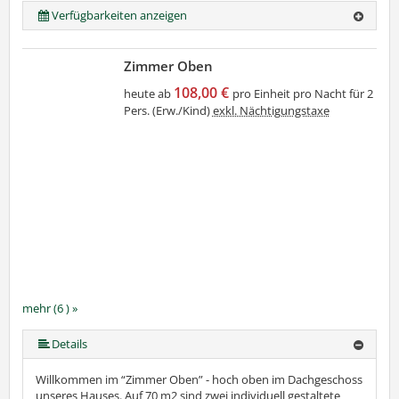
Verfügbarkeiten anzeigen
Zimmer Oben
108,00 €
heute ab
pro Einheit pro Nacht für 2
Pers. (Erw./Kind)
exkl. Nächtigungstaxe
mehr (6 ) »
mehr (6 ) »
mehr (6 ) »
Details
Willkommen im “Zimmer Oben” - hoch oben im Dachgeschoss
unseres Hauses. Auf 70 m2 sind zwei individuell gestaltete