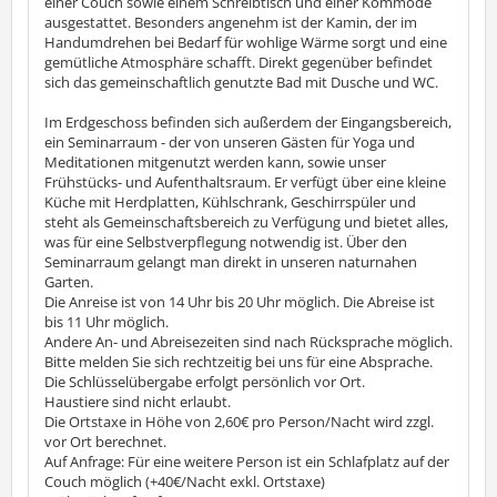
einer Couch sowie einem Schreibtisch und einer Kommode
ausgestattet. Besonders angenehm ist der Kamin, der im
Handumdrehen bei Bedarf für wohlige Wärme sorgt und eine
gemütliche Atmosphäre schafft. Direkt gegenüber befindet
sich das gemeinschaftlich genutzte Bad mit Dusche und WC.
Im Erdgeschoss befinden sich außerdem der Eingangsbereich,
ein Seminarraum - der von unseren Gästen für Yoga und
Meditationen mitgenutzt werden kann, sowie unser
Frühstücks- und Aufenthaltsraum. Er verfügt über eine kleine
Küche mit Herdplatten, Kühlschrank, Geschirrspüler und
steht als Gemeinschaftsbereich zu Verfügung und bietet alles,
was für eine Selbstverpflegung notwendig ist. Über den
Seminarraum gelangt man direkt in unseren naturnahen
Garten.
Die Anreise ist von 14 Uhr bis 20 Uhr möglich. Die Abreise ist
bis 11 Uhr möglich.
Andere An- und Abreisezeiten sind nach Rücksprache möglich.
Bitte melden Sie sich rechtzeitig bei uns für eine Absprache.
Die Schlüsselübergabe erfolgt persönlich vor Ort.
Haustiere sind nicht erlaubt.
Die Ortstaxe in Höhe von 2,60€ pro Person/Nacht wird zzgl.
vor Ort berechnet.
Auf Anfrage: Für eine weitere Person ist ein Schlafplatz auf der
Couch möglich (+40€/Nacht exkl. Ortstaxe)