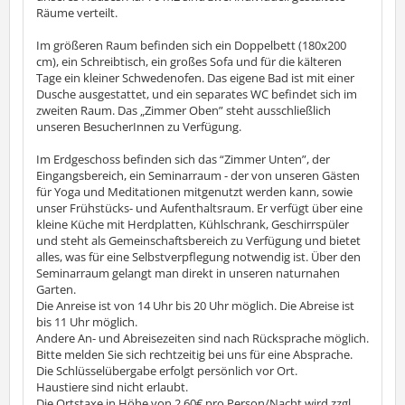
Räume verteilt.
Im größeren Raum befinden sich ein Doppelbett (180x200
cm), ein Schreibtisch, ein großes Sofa und für die kälteren
Tage ein kleiner Schwedenofen. Das eigene Bad ist mit einer
Dusche ausgestattet, und ein separates WC befindet sich im
zweiten Raum. Das „Zimmer Oben” steht ausschließlich
unseren BesucherInnen zu Verfügung.
Im Erdgeschoss befinden sich das “Zimmer Unten”, der
Eingangsbereich, ein Seminarraum - der von unseren Gästen
für Yoga und Meditationen mitgenutzt werden kann, sowie
unser Frühstücks- und Aufenthaltsraum. Er verfügt über eine
kleine Küche mit Herdplatten, Kühlschrank, Geschirrspüler
und steht als Gemeinschaftsbereich zu Verfügung und bietet
alles, was für eine Selbstverpflegung notwendig ist. Über den
Seminarraum gelangt man direkt in unseren naturnahen
Garten.
Die Anreise ist von 14 Uhr bis 20 Uhr möglich. Die Abreise ist
bis 11 Uhr möglich.
Andere An- und Abreisezeiten sind nach Rücksprache möglich.
Bitte melden Sie sich rechtzeitig bei uns für eine Absprache.
Die Schlüsselübergabe erfolgt persönlich vor Ort.
Haustiere sind nicht erlaubt.
Die Ortstaxe in Höhe von 2,60€ pro Person/Nacht wird zzgl.