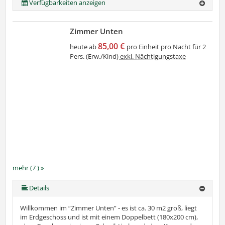
Verfügbarkeiten anzeigen
Zimmer Unten
85,00 €
heute ab
pro Einheit pro Nacht für 2
Pers. (Erw./Kind)
exkl. Nächtigungstaxe
mehr (7 ) »
mehr (7 ) »
mehr (7 ) »
mehr (7 ) »
Details
Willkommen im “Zimmer Unten” - es ist ca. 30 m2 groß, liegt
im Erdgeschoss und ist mit einem Doppelbett (180x200 cm),