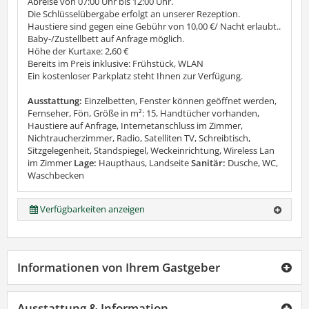
Abreise von 07:00 Uhr bis 12:00 Uhr.
Die Schlüsselübergabe erfolgt an unserer Rezeption.
Haustiere sind gegen eine Gebühr von 10,00 €/ Nacht erlaubt..
Baby-/Zustellbett auf Anfrage möglich.
Höhe der Kurtaxe: 2,60 €
Bereits im Preis inklusive: Frühstück, WLAN
Ein kostenloser Parkplatz steht Ihnen zur Verfügung.
Ausstattung:
Einzelbetten, Fenster können geöffnet werden,
Fernseher, Fön, Größe in m²: 15, Handtücher vorhanden,
Haustiere auf Anfrage, Internetanschluss im Zimmer,
Nichtraucherzimmer, Radio, Satelliten TV, Schreibtisch,
Sitzgelegenheit, Standspiegel, Weckeinrichtung, Wireless Lan
im Zimmer
Lage:
Haupthaus, Landseite
Sanitär:
Dusche, WC,
Waschbecken
Verfügbarkeiten anzeigen
Informationen von Ihrem Gastgeber
Ausstattung & Information