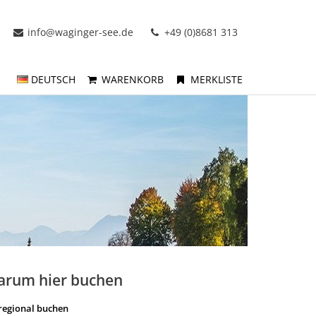
info@waginger-see.de
+49 (0)8681 313
DEUTSCH
WARENKORB
MERKLISTE
arum hier buchen
regional buchen