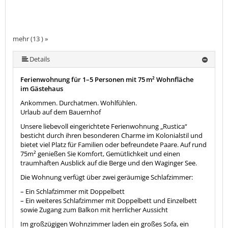
mehr (13 ) »
mehr (13 ) »
mehr (13 ) »
mehr (13 ) »
mehr (13 ) »
mehr (13 ) »
mehr (13 ) »
mehr (13 ) »
mehr (13 ) »
mehr (13 ) »
Details
Ferienwohnung für 1–5 Personen mit 75 m² Wohnfläche
im Gästehaus
Ankommen. Durchatmen. Wohlfühlen.
Urlaub auf dem Bauernhof
Unsere liebevoll eingerichtete Ferienwohnung „Rustica“
besticht durch ihren besonderen Charme im Kolonialstil und
bietet viel Platz für Familien oder befreundete Paare. Auf rund
75m² genießen Sie Komfort, Gemütlichkeit und einen
traumhaften Ausblick auf die Berge und den Waginger See.
Die Wohnung verfügt über zwei geräumige Schlafzimmer:
– Ein Schlafzimmer mit Doppelbett
– Ein weiteres Schlafzimmer mit Doppelbett und Einzelbett
sowie Zugang zum Balkon mit herrlicher Aussicht
Im großzügigen Wohnzimmer laden ein großes Sofa, ein