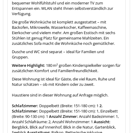
bequemer Wohlfühlstuhl und ein moderner TV zum
Entspannen ein. WLAN steht Ihnen selbstverständlich zur
Verfügung.
Die große Wohnküche ist komplett ausgestattet – mit
Backofen, Mikrowelle, Wasserkocher, Kaffeemaschine,
Eierkocher und vielem mehr. Am großen Esstisch mit sechs
Stühlen ist genug Platz für gemeinsame Mahlzeiten. Ein
zusätzliches Sofa macht die Wohnküche noch gemütlicher.
Dusche und WC sind separat – ideal für Familien und
Gruppen.
Weitere Highlight:
180 m² großen Kinderspielkeller sorgen für
zusätzlichen Komfort und Familienfreundlichkeit.
Diese Wohnung ist ideal für Gäste, die viel Raum, Ruhe und
Natur schätzen – ob mit Kindern oder zu zweit.
Haustiere sind in dieser Wohnung auf Anfrage möglich.
Schlafzimmer:
Doppelbett (Breite: 151-180 cm): 1
2.
Schlafzimmer:
Doppelbett (Breite: 151-180 cm): 1, Einzelbett
(Breite: 90-130 cm): 1
Anzahl Zimmer:
Anzahl Badezimmer: 1,
Anzahl Schlafräume: 2, Anzahl Wohnzimmer: 1
Aussicht:
Bergblick, Blick auf Innenhof, Blick in die Natur, Gartenblick,
Seeblick
Ausstattung:
Balkon, Bettwäsche inklusive,