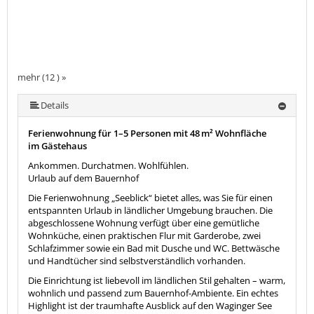
mehr (12 ) »
mehr (12 ) »
mehr (12 ) »
mehr (12 ) »
mehr (12 ) »
mehr (12 ) »
mehr (12 ) »
mehr (12 ) »
mehr (12 ) »
Details
Ferienwohnung für 1–5 Personen mit 48 m² Wohnfläche
im Gästehaus
Ankommen. Durchatmen. Wohlfühlen.
Urlaub auf dem Bauernhof
Die Ferienwohnung „Seeblick“ bietet alles, was Sie für einen
entspannten Urlaub in ländlicher Umgebung brauchen. Die
abgeschlossene Wohnung verfügt über eine gemütliche
Wohnküche, einen praktischen Flur mit Garderobe, zwei
Schlafzimmer sowie ein Bad mit Dusche und WC. Bettwäsche
und Handtücher sind selbstverständlich vorhanden.
Die Einrichtung ist liebevoll im ländlichen Stil gehalten – warm,
wohnlich und passend zum Bauernhof-Ambiente. Ein echtes
Highlight ist der traumhafte Ausblick auf den Waginger See