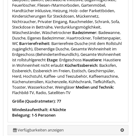
Feuerlöscher, Fliesen-/Marmorboden, Gartenmöbel,
Handtücher inklusive, Heizung, Holz- oder Parkettböden,
Kindersicherungen für Steckdosen, Mückennetz,
Nichtraucher, Privater Eingang, Rauchmelder, Schrank, Sofa,
Steckdose in Bettnähe, Verdunklungsmöglichkeit,
Wäscheständer, Wäschetrockner
Badezimmer:
Badewanne,
Dusche, Eigenes Badezimmer, Haartrockner, Toilettenpapier,
WC
Barrierefreiheit:
Barrierefreie Dusche (mit dem Rollstuhl
zugänglich), Ebenerdige Dusche, Gesamte Wohneinheit im
Erdgeschoss (Behindertenfreundlich), Gesamte Wohneinheit
ist rollstuhlgerecht
Etage:
Erdgeschoss
Haustiere:
Haustiere
in Wohneinheit nicht erlaubt
Küche/Essbereich:
Backofen,
Essbereich, Essbereich im Freien, Esstisch, Geschirrspüler,
Herd, Hochstuhl, Kaffee- und Teezubehör, Kaffeemaschine,
Küchenutensilien, Küchenzeile, Kühlschrank, Tiefkühlfach,
Toaster, Wasserkocher, Weingläser
Medien und Technik:
Flachbild-TV, Radio, Satelliten-TV
Größe (Quadratmeter): 77
Mindestaufenthalt: 4 Nächte
Belegung: 1-5 Personen
Verfügbarkeiten anzeigen