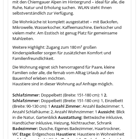
mit den Chiemgauer Alpen im Hintergrund – ideal für alle, die
Ruhe, Natur und Erholung suchen. WLAN steht Ihnen
selbstverständlich zur Verfügung.
Die Wohnküche ist komplett ausgestattet – mit Backofen,
Mikrowelle, Wasserkocher, Kaffeemaschine, Eierkocher und
vielem mehr. Am Esstisch ist genug Platz für gemeinsame
Mahlzeiten.
Weitere Highlight: Zugang zum 180 m² großen
Kinderspielkeller sorgen für zusätzlichen Komfort und
Familienfreundlichkeit.
Die Wohnung eignet sich hervorragend für Paare, kleine
Familien oder alle, die fernab vom Alltag Urlaub auf den
Bauernhof erleben möchten.
Haustiere sind in dieser Wohnung auf Anfrage möglich.
Schlafzimmer:
Doppelbett (Breite: 151-180 cm): 1
2.
Schlafzimmer:
Doppelbett (Breite: 151-180 cm): 1, Einzelbett
(Breite: 90-130 cm): 1
Anzahl Zimmer:
Anzahl Badezimmer: 1,
Anzahl Schlafräume: 2, Anzahl Wohnzimmer: 1
Aussicht:
Blick
in die Natur, Gartenblick
Ausstattung:
Bettwäsche inklusive,
Handtücher inklusive, Heizung, Nichtraucher, Schrank
Badezimmer:
Dusche, Eigenes Badezimmer, Haartrockner,
WC
Etage:
Erdgeschoss
Haustiere:
Haustiere in Wohneinheit