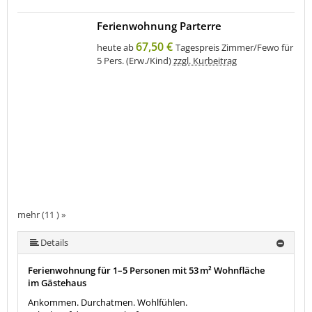
Ferienwohnung Parterre
67,50 €
heute ab
Tagespreis Zimmer/Fewo für
5 Pers. (Erw./Kind)
zzgl. Kurbeitrag
mehr (11 ) »
mehr (11 ) »
mehr (11 ) »
mehr (11 ) »
mehr (11 ) »
mehr (11 ) »
mehr (11 ) »
mehr (11 ) »
Details
Ferienwohnung für 1–5 Personen mit 53 m² Wohnfläche
im Gästehaus
Ankommen. Durchatmen. Wohlfühlen.