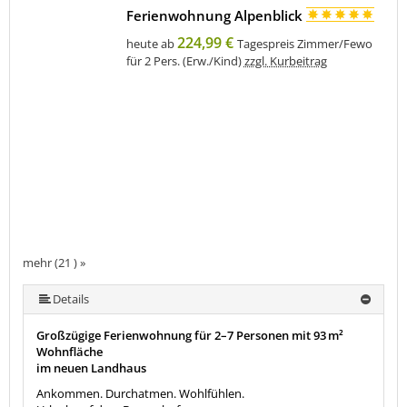
Ferienwohnung Alpenblick
224,99 €
heute ab
Tagespreis Zimmer/Fewo
für 2 Pers. (Erw./Kind)
zzgl. Kurbeitrag
mehr (21 ) »
mehr (21 ) »
mehr (21 ) »
mehr (21 ) »
mehr (21 ) »
mehr (21 ) »
mehr (21 ) »
mehr (21 ) »
mehr (21 ) »
mehr (21 ) »
mehr (21 ) »
mehr (21 ) »
mehr (21 ) »
mehr (21 ) »
mehr (21 ) »
mehr (21 ) »
mehr (21 ) »
mehr (21 ) »
Details
Großzügige Ferienwohnung für 2–7 Personen mit 93 m²
Wohnfläche
im neuen Landhaus
Ankommen. Durchatmen. Wohlfühlen.