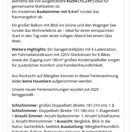
während die voll ausgestattete
Küche (15,2 m²)
ideal für
gemeinsame Mahlzeiten ist.
Ein modernes
Badezimmer mit 9,6 m²
rundet das
Raumangebot ab.
Ein großer Balkon mit Blick ins Grüne und den Waginger See
rundet das Wohnerlebnis ab – ideal für einen entspannten
Start in den Tag oder einen ruhigen Abend bei einem Glas
Wein.
Weitere Highlights:
Ein Garagenstellplatz mit E-Ladestation,
ein Fahrradabstellraum mit 220 V-Steckdosen für E-Bikes
sowie der Zugang zum 180 m² großen Kinderspielkeller sorgen
für zusätzlichen Komfort und Familienfreundlichkeit.
Aus Rücksicht auf Allergiker können in dieser Ferienwohnung
leider
keine Haustiere
aufgenommen werden.
Unsere neuen Ferienwohnungen wurden Juli 2025
fertiggestellt.
Schlafzimmer:
großes Doppelbett (Breite: 181-210 cm): 1
2.
Schlafzimmer:
Doppelbett (Breite: 151-180 cm): 1, Etagenbett:
1
Anzahl Zimmer:
Anzahl Badezimmer: 1, Anzahl Schlafräume:
2, Anzahl Wohnzimmer: 1
Aussicht:
Bergblick, Blick in die
Natur, Gartenblick, Seeblick
Ausstattung:
Allergikerfreundlich,
Babybett, Balkon, Bettwäsche inklusive, Bügelmöglichkeit,