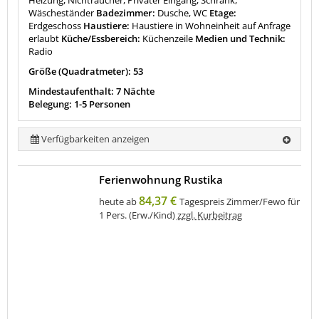
Heizung, Nichtraucher, Privater Eingang, Schrank,
Wäscheständer
Badezimmer:
Dusche, WC
Etage:
Erdgeschoss
Haustiere:
Haustiere in Wohneinheit auf Anfrage
erlaubt
Küche/Essbereich:
Küchenzeile
Medien und Technik:
Radio
Größe (Quadratmeter): 53
Mindestaufenthalt: 7 Nächte
Belegung: 1-5 Personen
Verfügbarkeiten anzeigen
Ferienwohnung Rustika
84,37 €
heute ab
Tagespreis Zimmer/Fewo für
1 Pers. (Erw./Kind)
zzgl. Kurbeitrag