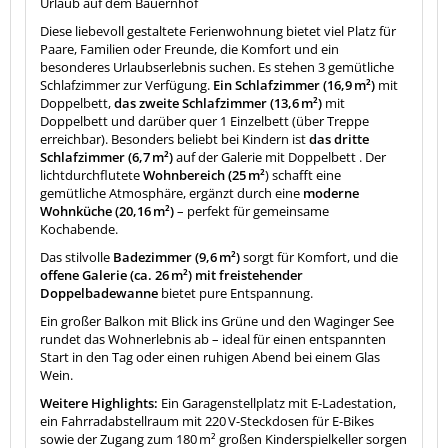
Urlaub auf dem Bauernhof
Diese liebevoll gestaltete Ferienwohnung bietet viel Platz für
Paare, Familien oder Freunde, die Komfort und ein
besonderes Urlaubserlebnis suchen. Es stehen 3 gemütliche
Schlafzimmer zur Verfügung.
Ein Schlafzimmer (16,9 m²)
mit
Doppelbett,
das zweite Schlafzimmer (13,6 m²)
mit
Doppelbett und darüber quer 1 Einzelbett (über Treppe
erreichbar). Besonders beliebt bei Kindern ist
das dritte
Schlafzimmer (6,7 m²)
auf der Galerie mit Doppelbett . Der
lichtdurchflutete
Wohnbereich (25 m²
) schafft eine
gemütliche Atmosphäre, ergänzt durch eine
moderne
Wohnküche (20,16 m²)
– perfekt für gemeinsame
Kochabende.
Das stilvolle
Badezimmer (9,6 m²)
sorgt für Komfort, und die
offene Galerie (ca. 26 m²) mit freistehender
Doppelbadewanne
bietet pure Entspannung.
Ein großer Balkon mit Blick ins Grüne und den Waginger See
rundet das Wohnerlebnis ab – ideal für einen entspannten
Start in den Tag oder einen ruhigen Abend bei einem Glas
Wein.
Weitere Highlights:
Ein Garagenstellplatz mit E-Ladestation,
ein Fahrradabstellraum mit 220 V-Steckdosen für E-Bikes
sowie der Zugang zum 180 m² großen Kinderspielkeller sorgen