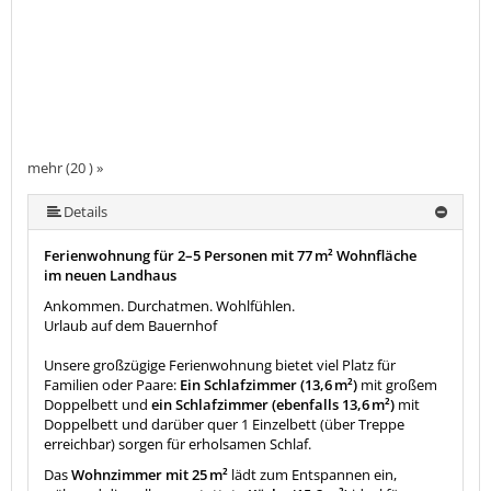
mehr (20 ) »
mehr (20 ) »
mehr (20 ) »
mehr (20 ) »
mehr (20 ) »
mehr (20 ) »
mehr (20 ) »
mehr (20 ) »
mehr (20 ) »
mehr (20 ) »
mehr (20 ) »
mehr (20 ) »
mehr (20 ) »
mehr (20 ) »
mehr (20 ) »
mehr (20 ) »
mehr (20 ) »
Details
Ferienwohnung für 2–5 Personen mit 77 m² Wohnfläche
im neuen Landhaus
Ankommen. Durchatmen. Wohlfühlen.
Urlaub auf dem Bauernhof
Unsere großzügige Ferienwohnung bietet viel Platz für
Familien oder Paare:
Ein Schlafzimmer (13,6 m²)
mit großem
Doppelbett und
ein Schlafzimmer (ebenfalls 13,6 m²)
mit
Doppelbett und darüber quer 1 Einzelbett (über Treppe
erreichbar) sorgen für erholsamen Schlaf.
Das
Wohnzimmer mit 25 m²
lädt zum Entspannen ein,