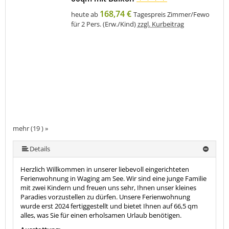
168,74 €
heute ab
Tagespreis Zimmer/Fewo
für 2 Pers. (Erw./Kind)
zzgl. Kurbeitrag
mehr (19 ) »
mehr (19 ) »
mehr (19 ) »
mehr (19 ) »
mehr (19 ) »
mehr (19 ) »
mehr (19 ) »
mehr (19 ) »
mehr (19 ) »
mehr (19 ) »
mehr (19 ) »
mehr (19 ) »
mehr (19 ) »
mehr (19 ) »
mehr (19 ) »
mehr (19 ) »
Details
Herzlich Willkommen in unserer liebevoll eingerichteten
Ferienwohnung in Waging am See. Wir sind eine junge Familie
mit zwei Kindern und freuen uns sehr, Ihnen unser kleines
Paradies vorzustellen zu dürfen. Unsere Ferienwohnung
wurde erst 2024 fertiggestellt und bietet Ihnen auf 66,5 qm
alles, was Sie für einen erholsamen Urlaub benötigen.