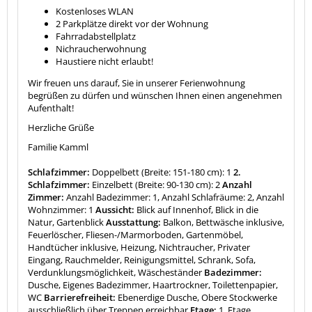
Kostenloses WLAN
2 Parkplätze direkt vor der Wohnung
Fahrradabstellplatz
Nichraucherwohnung
Haustiere nicht erlaubt!
Wir freuen uns darauf, Sie in unserer Ferienwohnung
begrüßen zu dürfen und wünschen Ihnen einen angenehmen
Aufenthalt!
Herzliche Grüße
Familie Kamml
Schlafzimmer:
Doppelbett (Breite: 151-180 cm): 1
2.
Schlafzimmer:
Einzelbett (Breite: 90-130 cm): 2
Anzahl
Zimmer:
Anzahl Badezimmer: 1, Anzahl Schlafräume: 2, Anzahl
Wohnzimmer: 1
Aussicht:
Blick auf Innenhof, Blick in die
Natur, Gartenblick
Ausstattung:
Balkon, Bettwäsche inklusive,
Feuerlöscher, Fliesen-/Marmorboden, Gartenmöbel,
Handtücher inklusive, Heizung, Nichtraucher, Privater
Eingang, Rauchmelder, Reinigungsmittel, Schrank, Sofa,
Verdunklungsmöglichkeit, Wäscheständer
Badezimmer:
Dusche, Eigenes Badezimmer, Haartrockner, Toilettenpapier,
WC
Barrierefreiheit:
Ebenerdige Dusche, Obere Stockwerke
ausschließlich über Treppen erreichbar
Etage:
1. Etage