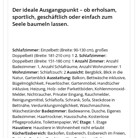
Der ideale Ausgangspunkt – ob erholsam,
sportlich, geschäftlich oder einfach zum
Seele baumeln lassen.
Schlafzimmer:
Einzelbett (Breite: 90-130 cm), großes
Doppelbett (Breite: 181-210 cm): 1
2. Schlafzimmer:
Doppelbett (Breite: 151-180 cm): 1
Anzahl Zimmer:
Anzahl
Badezimmer: 1, Anzahl Schlafräume, Anzahl Wohnzimmer: 1
Wohnzimmer:
Schlafcouch: 2
Aussicht:
Bergblick, Blick in die
Natur, Gartenblick
Ausstattung:
Balkon, Bettwäsche inklusive,
Bügelmöglichkeit, Feuerlöscher, Gartenmöbel, Handtücher
inklusive, Heizung, Holz- oder Parkettböden, Kohlenmonoxid-
Melder, Nichtraucher, Privater Eingang, Rauchmelder,
Reinigungsmittel, Schlafsofa, Schrank, Sofa, Steckdose in
Bettnähe, Verdunklungsmöglichkeit, Waschmaschine,
Wäscheständer
Badezimmer:
Badewanne, Dusche, Eigenes
Badezimmer, Haartrockner, Hausschuhe, Kostenlose
Pflegeprodukte, Toilettenpapier, WC
Etage:
1. Etage
Haustiere:
Haustiere in Wohneinheit nicht erlaubt
Küche/Essbereich:
Backofen, Essbereich, Essbereich im Freien,