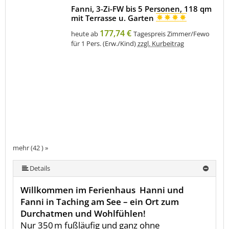
Fanni, 3-Zi-FW bis 5 Personen, 118 qm
mit Terrasse u. Garten
177,74 €
heute ab
Tagespreis Zimmer/Fewo
für 1 Pers. (Erw./Kind)
zzgl. Kurbeitrag
mehr (42 ) »
mehr (42 ) »
mehr (42 ) »
mehr (42 ) »
mehr (42 ) »
mehr (42 ) »
mehr (42 ) »
mehr (42 ) »
mehr (42 ) »
mehr (42 ) »
mehr (42 ) »
mehr (42 ) »
mehr (42 ) »
mehr (42 ) »
mehr (42 ) »
mehr (42 ) »
mehr (42 ) »
mehr (42 ) »
mehr (42 ) »
mehr (42 ) »
mehr (42 ) »
mehr (42 ) »
mehr (42 ) »
mehr (42 ) »
mehr (42 ) »
mehr (42 ) »
mehr (42 ) »
mehr (42 ) »
mehr (42 ) »
mehr (42 ) »
mehr (42 ) »
mehr (42 ) »
mehr (42 ) »
mehr (42 ) »
mehr (42 ) »
mehr (42 ) »
mehr (42 ) »
mehr (42 ) »
mehr (42 ) »
Details
Willkommen im Ferienhaus Hanni und
Fanni in Taching am See – ein Ort zum
Durchatmen und Wohlfühlen!
Nur 350 m fußläufig und ganz ohne