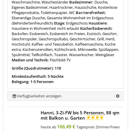
Waschmaschine, Wäscheständer
Badezimmer:
Dusche,
Eigenes Badezimmer, Haartrockner, Hausschuhe, Kostenlose
Pflegeprodukte, Toilettenpapier, WC
Barrierefreiheit:
Ebenerdige Dusche, Gesamte Wohneinheit im Erdgeschoss
(Behindertenfreundlich)
Etage:
Erdgeschoss
Haustiere:
Haustiere in Wohneinheit nicht erlaubt
Küche/Essbereich:
Backofen, Essbereich, Essbereich im Freien, Esstisch, Geschirr,
Geschirrspüler, Geschirrspültabs, Geschirrtücher, Grill, Herd,
Hochstuhl, Kaffee- und Teezubehör, Kaffeemaschine, Küche
extra, Küchenutensilien, Kühlschrank, Mikrowelle, Spüllappen,
Spülmittel, Tiefkühlfach, Toaster, Wasserkocher, Weingläser
Medien und Technik:
Flachbild-TV
Größe (Quadratmeter): 118
Mindestaufenthalt: 5 Nächte
Belegung: 1-5 Personen
Verfügbarkeiten anzeigen
Hanni, 3-Zi-FW bis 5 Personen, 88 qm
mit Balkon u. Garten
166,49 €
heute ab
Tagespreis Zimmer/Fewo