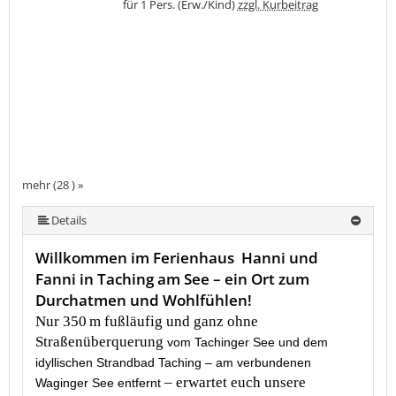
für 1 Pers. (Erw./Kind)
zzgl. Kurbeitrag
mehr (28 ) »
mehr (28 ) »
mehr (28 ) »
mehr (28 ) »
mehr (28 ) »
mehr (28 ) »
mehr (28 ) »
mehr (28 ) »
mehr (28 ) »
mehr (28 ) »
mehr (28 ) »
mehr (28 ) »
mehr (28 ) »
mehr (28 ) »
mehr (28 ) »
mehr (28 ) »
mehr (28 ) »
mehr (28 ) »
mehr (28 ) »
mehr (28 ) »
mehr (28 ) »
mehr (28 ) »
mehr (28 ) »
mehr (28 ) »
mehr (28 ) »
Details
Willkommen im Ferienhaus Hanni und
Fanni in Taching am See – ein Ort zum
Durchatmen und Wohlfühlen!
Nur 350 m fußläufig und ganz ohne
Straßenüberquerung
vom Tachinger See und dem
idyllischen Strandbad Taching – am verbundenen
– erwartet euch unsere
Waginger See entfernt