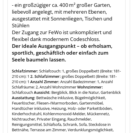
- ein großzügiger ca. 400 m² großer Garten,
liebevoll angelegt, mit mehreren Ebenen,
ausgestattet mit Sonnenliegen, Tischen und
Stühlen
Der Zugang zur FeWo ist unkompliziert und
flexibel dank modernem Codeschloss.
Der ideale Ausgangspunkt – ob erholsam,
sportlich, geschäftlich oder einfach zum
Seele baumeln lassen.
Schlafzimmer:
Schlafcouch: 1, großes Doppelbett (Breite: 181-
210 cm): 1
2. Schlafzimmer:
großes Doppelbett (Breite: 181-
210 cm): 1
Anzahl Zimmer:
Anzahl Badezimmer: 1, Anzahl
Schlafräume: 2, Anzahl Wohnzimmer
Wohnzimmer:
Schlafcouch
Aussicht:
Bergblick, Blick in die Natur, Gartenblick
Ausstattung:
Bettwäsche inklusive, Bügelmöglichkeit,
Feuerlöscher, Fliesen-/Marmorboden, Gartenmöbel,
Handtücher inklusive, Heizung, Holz- oder Parkettböden,
Kinderhochstuhl, Kohlenmonoxid-Melder, Mückennetz,
Nichtraucher, Privater Eingang, Rauchmelder,
Reinigungsmittel, Schlafsofa, Schrank, Sofa, Steckdose in
Bettnähe, Terrasse am Zimmer, Verdunklungsmöglichkeit,