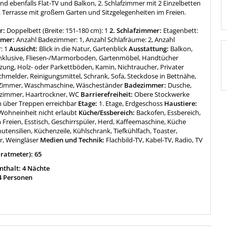
d ebenfalls Flat-TV und Balkon, 2. Schlafzimmer mit 2 Einzelbetten
. Terrasse mit großem Garten und Sitzgelegenheiten im Freien.
r:
Doppelbett (Breite: 151-180 cm): 1
2. Schlafzimmer:
Etagenbett:
mmer:
Anzahl Badezimmer: 1, Anzahl Schlafräume: 2, Anzahl
: 1
Aussicht:
Blick in die Natur, Gartenblick
Ausstattung:
Balkon,
nklusive, Fliesen-/Marmorboden, Gartenmöbel, Handtücher
izung, Holz- oder Parkettböden, Kamin, Nichtraucher, Privater
hmelder, Reinigungsmittel, Schrank, Sofa, Steckdose in Bettnähe,
 Zimmer, Waschmaschine, Wäscheständer
Badezimmer:
Dusche,
zimmer, Haartrockner, WC
Barrierefreiheit:
Obere Stockwerke
h über Treppen erreichbar
Etage:
1. Etage, Erdgeschoss
Haustiere:
 Wohneinheit nicht erlaubt
Küche/Essbereich:
Backofen, Essbereich,
 Freien, Esstisch, Geschirrspüler, Herd, Kaffeemaschine, Küche
utensilien, Küchenzeile, Kühlschrank, Tiefkühlfach, Toaster,
, Weingläser
Medien und Technik:
Flachbild-TV, Kabel-TV, Radio, TV
ratmeter): 65
thalt: 4 Nächte
4 Personen