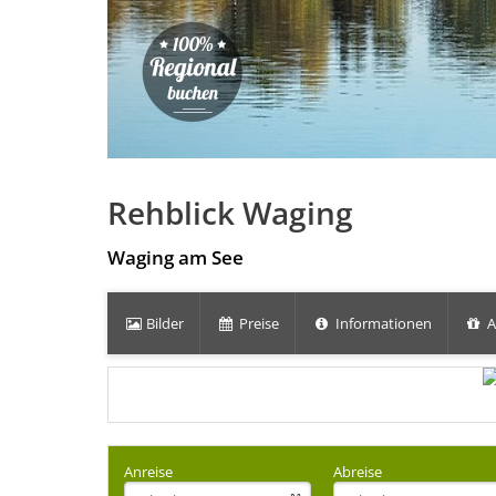
Rehblick Waging
Waging am See
Bilder
Preise
Informationen
A
Anreise
Abreise