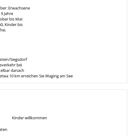
ember: Erwachsene
 9 Jahre
ober bis Mai:
0, Kinder bis
rei.
tein/Siegsdorf
sverkehr bei
telbar danach
etwa 10 km erreichen Sie Waging am See
Kinder willkommen
aten