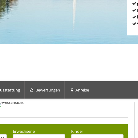
usstattung
Bewertungen
Anreise
Erwachsene
Kinder