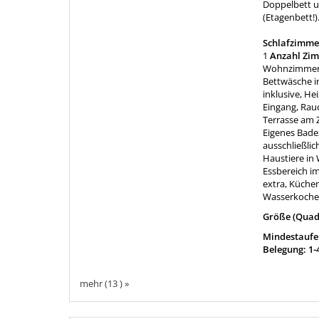
Doppelbett un
(Etagenbett!)
Schlafzimme
1
Anzahl Zi
Wohnzimmer
Bettwäsche i
inklusive, He
Eingang, Rauc
Terrasse am
Eigenes Bade
ausschließlic
Haustiere in
Essbereich im
extra, Küchen
Wasserkocher
Größe (Quad
Mindestaufen
Belegung: 1-
mehr (13 ) »