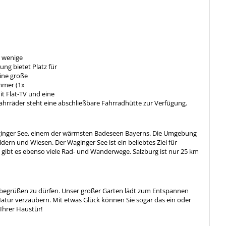
r wenige
g bietet Platz für
eine große
immer (1x
t Flat-TV und eine
Fahrräder steht eine abschließbare Fahrradhütte zur Verfügung.
ginger See, einem der wärmsten Badeseen Bayerns. Die Umgebung
dern und Wiesen. Der Waginger See ist ein beliebtes Ziel für
gibt es ebenso viele Rad- und Wanderwege. Salzburg ist nur 25 km
ing begrüßen zu dürfen. Unser großer Garten lädt zum Entspannen
Natur verzaubern. Mit etwas Glück können Sie sogar das ein oder
Ihrer Haustür!