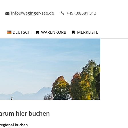
info@waginger-see.de
+49 (0)8681 313
DEUTSCH
WARENKORB
MERKLISTE
arum hier buchen
regional buchen