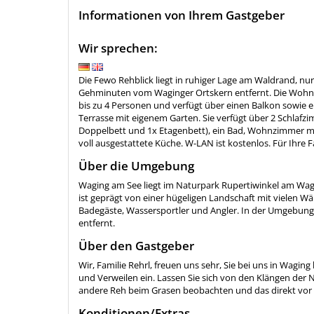
Informationen von Ihrem Gastgeber
Wir sprechen:
Die Fewo Rehblick liegt in ruhiger Lage am Waldrand, nu
Gehminuten vom Waginger Ortskern entfernt. Die Wohnun
bis zu 4 Personen und verfügt über einen Balkon sowie 
Terrasse mit eigenem Garten. Sie verfügt über 2 Schlafz
Doppelbett und 1x Etagenbett), ein Bad, Wohnzimmer mi
voll ausgestattete Küche. W-LAN ist kostenlos. Für Ihre 
Über die Umgebung
Waging am See liegt im Naturpark Rupertiwinkel am Wa
ist geprägt von einer hügeligen Landschaft mit vielen Wäl
Badegäste, Wassersportler und Angler. In der Umgebung 
entfernt.
Über den Gastgeber
Wir, Familie Rehrl, freuen uns sehr, Sie bei uns in Wag
und Verweilen ein. Lassen Sie sich von den Klängen der 
andere Reh beim Grasen beobachten und das direkt vor 
Konditionen/Extras