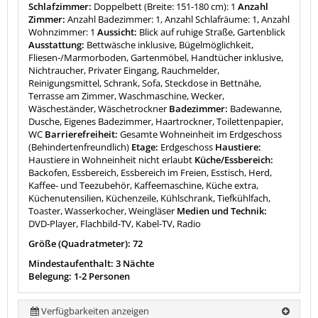
Schlafzimmer:
Doppelbett (Breite: 151-180 cm): 1
Anzahl
Zimmer:
Anzahl Badezimmer: 1, Anzahl Schlafräume: 1, Anzahl
Wohnzimmer: 1
Aussicht:
Blick auf ruhige Straße, Gartenblick
Ausstattung:
Bettwäsche inklusive, Bügelmöglichkeit,
Fliesen-/Marmorboden, Gartenmöbel, Handtücher inklusive,
Nichtraucher, Privater Eingang, Rauchmelder,
Reinigungsmittel, Schrank, Sofa, Steckdose in Bettnähe,
Terrasse am Zimmer, Waschmaschine, Wecker,
Wäscheständer, Wäschetrockner
Badezimmer:
Badewanne,
Dusche, Eigenes Badezimmer, Haartrockner, Toilettenpapier,
WC
Barrierefreiheit:
Gesamte Wohneinheit im Erdgeschoss
(Behindertenfreundlich)
Etage:
Erdgeschoss
Haustiere:
Haustiere in Wohneinheit nicht erlaubt
Küche/Essbereich:
Backofen, Essbereich, Essbereich im Freien, Esstisch, Herd,
Kaffee- und Teezubehör, Kaffeemaschine, Küche extra,
Küchenutensilien, Küchenzeile, Kühlschrank, Tiefkühlfach,
Toaster, Wasserkocher, Weingläser
Medien und Technik:
DVD-Player, Flachbild-TV, Kabel-TV, Radio
Größe (Quadratmeter): 72
Mindestaufenthalt: 3 Nächte
Belegung: 1-2 Personen
Verfügbarkeiten anzeigen