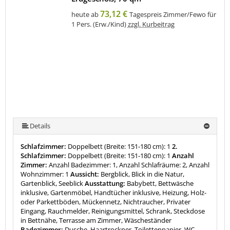
73,12 €
heute ab
Tagespreis Zimmer/Fewo für
1 Pers. (Erw./Kind)
zzgl. Kurbeitrag
Details
Schlafzimmer:
Doppelbett (Breite: 151-180 cm): 1
2.
Schlafzimmer:
Doppelbett (Breite: 151-180 cm): 1
Anzahl
Zimmer:
Anzahl Badezimmer: 1, Anzahl Schlafräume: 2, Anzahl
Wohnzimmer: 1
Aussicht:
Bergblick, Blick in die Natur,
Gartenblick, Seeblick
Ausstattung:
Babybett, Bettwäsche
inklusive, Gartenmöbel, Handtücher inklusive, Heizung, Holz-
oder Parkettböden, Mückennetz, Nichtraucher, Privater
Eingang, Rauchmelder, Reinigungsmittel, Schrank, Steckdose
in Bettnähe, Terrasse am Zimmer, Wäscheständer
Badezimmer:
Dusche, Haartrockner, Toilettenpapier, WC