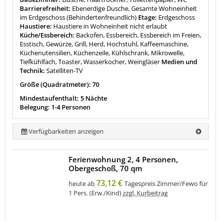
Barrierefreiheit:
Ebenerdige Dusche, Gesamte Wohneinheit
im Erdgeschoss (Behindertenfreundlich)
Etage:
Erdgeschoss
Haustiere:
Haustiere in Wohneinheit nicht erlaubt
Küche/Essbereich:
Backofen, Essbereich, Essbereich im Freien,
Esstisch, Gewürze, Grill, Herd, Hochstuhl, Kaffeemaschine,
Küchenutensilien, Küchenzeile, Kühlschrank, Mikrowelle,
Tiefkühlfach, Toaster, Wasserkocher, Weingläser
Medien und
Technik:
Satelliten-TV
Größe (Quadratmeter): 70
Mindestaufenthalt: 5 Nächte
Belegung: 1-4 Personen
Verfügbarkeiten anzeigen
Ferienwohnung 2, 4 Personen,
Obergeschoß, 70 qm
73,12 €
heute ab
Tagespreis Zimmer/Fewo für
1 Pers. (Erw./Kind)
zzgl. Kurbeitrag