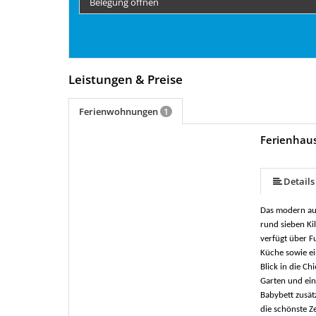
Belegung öffnen
Leistungen & Preise
Ferienwohnungen
1
Ferienhau
mehr (22 ) »
mehr (22 ) »
mehr (22 ) »
mehr (22 ) »
mehr (22 ) »
mehr (22 ) »
mehr (22 ) »
mehr (22 ) »
mehr (22 ) »
mehr (22 ) »
mehr (22 ) »
mehr (22 ) »
mehr (22 ) »
mehr (22 ) »
mehr (22 ) »
mehr (22 ) »
mehr (22 ) »
mehr (22 ) »
Details
Das modern aus
rund sieben Ki
verfügt über F
Küche sowie e
Blick in die C
Garten und ein
Babybett zusät
die schönste Ze