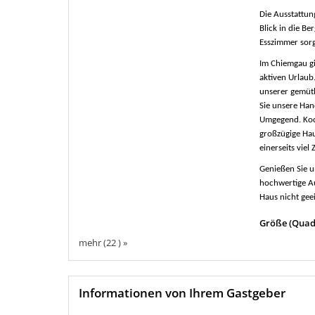
Die Ausstattun
Blick in die B
Esszimmer sorg
Im Chiemgau gi
aktiven Urlaub
unserer gemütli
Sie unsere Han
Umgegend. Koch
großzügige Hau
einerseits vie
Genießen Sie un
hochwertige Au
Haus nicht gee
Größe (Quad
mehr (22 ) »
Informationen von Ihrem Gastgeber