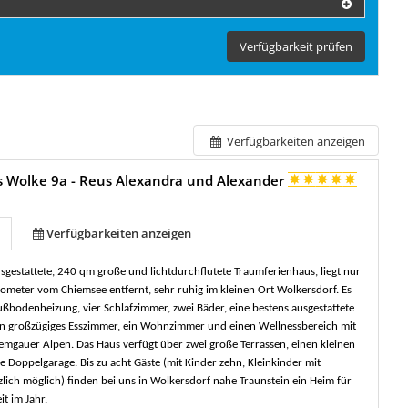
Verfügbarkeit prüfen
Verfügbarkeiten anzeigen
s Wolke 9a - Reus Alexandra und Alexander
Verfügbarkeiten anzeigen
gestattete, 240 qm große und lichtdurchflutete Traumferienhaus, liegt nur
lometer vom Chiemsee entfernt, sehr ruhig im kleinen Ort Wolkersdorf. Es
ußbodenheizung, vier Schlafzimmer, zwei Bäder, eine bestens ausgestattete
in großzügiges Esszimmer, ein Wohnzimmer und einen Wellnessbereich mit
hiemgauer Alpen. Das Haus verfügt über zwei große Terrassen, einen kleinen
e Doppelgarage. Bis zu acht Gäste (mit Kinder zehn, Kleinkinder mit
zlich möglich) finden bei uns in Wolkersdorf nahe Traunstein ein Heim für
it im Jahr.