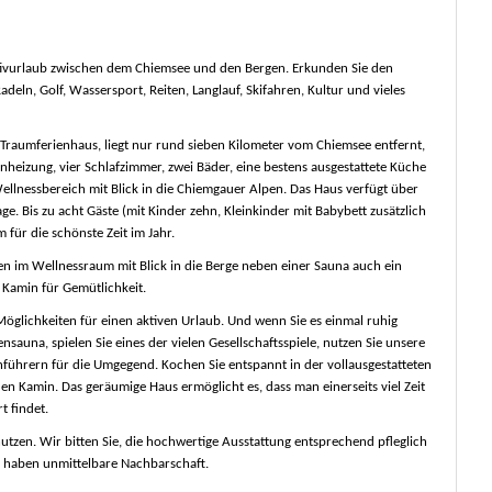
tivurlaub zwischen dem Chiemsee und den Bergen. Erkunden Sie den
ln, Golf, Wassersport, Reiten, Langlauf, Skifahren, Kultur und vieles
Traumferienhaus, liegt nur rund sieben Kilometer vom Chiemsee entfernt,
nheizung, vier Schlafzimmer, zwei Bäder, eine bestens ausgestattete Küche
llnessbereich mit Blick in die Chiemgauer Alpen. Das Haus verfügt über
e. Bis zu acht Gäste (mit Kinder zehn, Kleinkinder mit Babybett zusätzlich
 für die schönste Zeit im Jahr.
en im Wellnessraum mit Blick in die Berge neben einer Sauna auch ein
 Kamin für Gemütlichkeit.
Möglichkeiten für einen aktiven Urlaub. Und wenn Sie es einmal ruhig
sauna, spielen Sie eines der vielen Gesellschaftsspiele, nutzen Sie unsere
führern für die Umgegend. Kochen Sie entspannt in der vollausgestatteten
n Kamin. Das geräumige Haus ermöglicht es, dass man einerseits viel Zeit
 findet.
utzen. Wir bitten Sie, die hochwertige Ausstattung entsprechend pfleglich
ir haben unmittelbare Nachbarschaft.