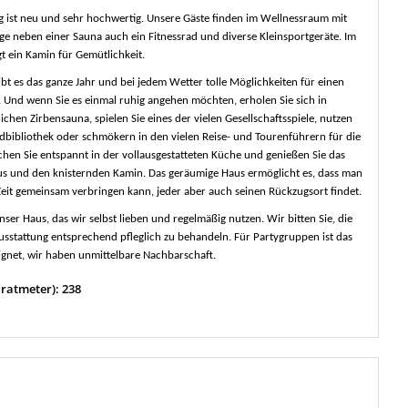
g ist neu und sehr hochwertig. Unsere Gäste finden im Wellnessraum mit
erge neben einer Sauna auch ein Fitnessrad und diverse Kleinsportgeräte. Im
t ein Kamin für Gemütlichkeit.
bt es das ganze Jahr und bei jedem Wetter tolle Möglichkeiten für einen
. Und wenn Sie es einmal ruhig angehen möchten, erholen Sie sich in
chen Zirbensauna, spielen Sie eines der vielen Gesellschaftsspiele, nutzen
dbibliothek oder schmökern in den vielen Reise- und Tourenführern für die
en Sie entspannt in der vollausgestatteten Küche und genießen Sie das
s und den knisternden Kamin. Das geräumige Haus ermöglicht es, dass man
l Zeit gemeinsam verbringen kann, jeder aber auch seinen Rückzugsort findet.
ser Haus, das wir selbst lieben und regelmäßig nutzen. Wir bitten Sie, die
sstattung entsprechend pfleglich zu behandeln. Für Partygruppen ist das
ignet, wir haben unmittelbare Nachbarschaft.
ratmeter): 238