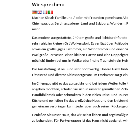
Wir sprechen:
Machen Sie als Familie und / oder mit Freunden gemeinsam Ak
Chiemgau, das Berchtesgadener Land und Salzburg. Wandern, Rade
mehr.
Das modern ausgestattete, 240 qm große und lichtdurchflutete 
sehr ruhig im kleinen Ort Wolkersdorf. Es verfügt über Fußbode
sowie ein großzügiges Esszimmer, ein Wohnzimmer und einen We
zwei große Terrassen, einen kleinen Garten und eine Doppelgarag
möglich) finden bei uns in Wolkersdorf nahe Traunstein ein Heim
Die Ausstattung ist neu und sehr hochwertig. Unsere Gäste find
Fitnessrad und diverse Kleinsportgeräte. Im Esszimmer sorgt ein
Im Chiemgau gibt es das ganze Jahr und bei jedem Wetter tolle 
angehen möchten, erholen Sie sich in unserer gemütlichen Zirben
Handbibliothek oder schmökern in den vielen Reise- und Touren
Küche und genießen Sie das großzügige Haus und den knisternde
gemeinsam verbringen kann, jeder aber auch seinen Rückzugsort
Genießen Sie unser Haus, das wir selbst lieben und regelmäßig n
zu behandeln. Für Partygruppen ist das Haus nicht geeignet, w