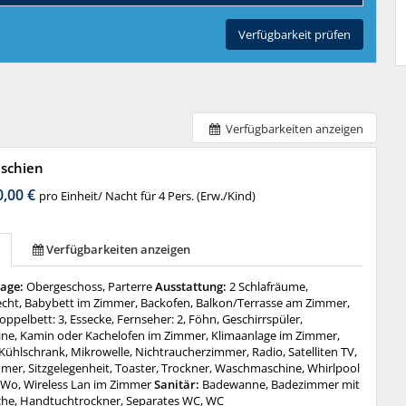
Verfügbarkeit prüfen
Verfügbarkeiten anzeigen
schien
0,00 €
pro Einheit/ Nacht für 4 Pers. (Erw./Kind)
Verfügbarkeiten anzeigen
tage:
Obergeschoss, Parterre
Ausstattung:
2 Schlafräume,
recht, Babybett im Zimmer, Backofen, Balkon/Terrasse am Zimmer,
oppelbett: 3, Essecke, Fernseher: 2, Föhn, Geschirrspüler,
ne, Kamin oder Kachelofen im Zimmer, Klimaanlage im Zimmer,
Kühlschrank, Mikrowelle, Nichtraucherzimmer, Radio, Satelliten TV,
mer, Sitzgelegenheit, Toaster, Trockner, Waschmaschine, Whirlpool
Wo, Wireless Lan im Zimmer
Sanitär:
Badewanne, Badezimmer mit
che, Handtuchtrockner, Separates WC, WC