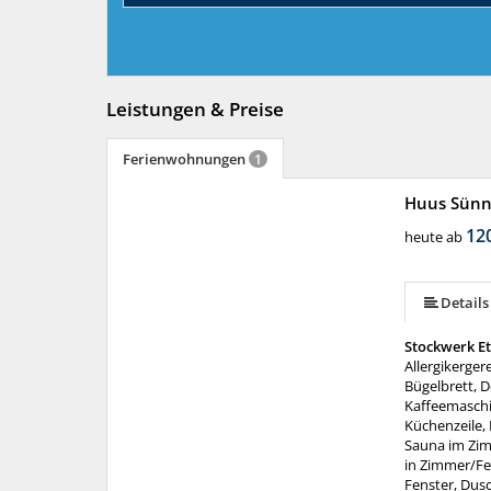
Leistungen & Preise
Ferienwohnungen
1
Huus Sünn
mehr (15 ) »
mehr (15 ) »
mehr (15 ) »
mehr (15 ) »
mehr (15 ) »
mehr (15 ) »
mehr (15 ) »
mehr (15 ) »
mehr (15 ) »
mehr (15 ) »
mehr (15 ) »
12
heute ab
Details
Stockwerk E
Allergikerge
Bügelbrett, D
Kaffeemaschi
Küchenzeile, 
Sauna im Zim
in Zimmer/Fe
Fenster, Dus