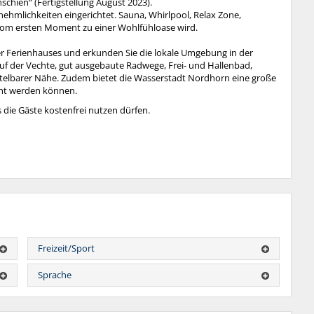
hien“ (Fertigstellung August 2023).
nehmlichkeiten eingerichtet. Sauna, Whirlpool, Relax Zone,
 vom ersten Moment zu einer Wohlfühloase wird.
r Ferienhauses und erkunden Sie die lokale Umgebung in der
 der Vechte, gut ausgebaute Radwege, Frei- und Hallenbad,
ittelbarer Nähe. Zudem bietet die Wasserstadt Nordhorn eine große
cht werden können.
 die Gäste kostenfrei nutzen dürfen.
Freizeit/Sport
Sprache