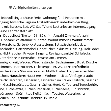
Verfügbarkeiten anzeigen
 liebevoll eingerichtete Ferienwohnung für 2 Personen mit
gang. Idyllische Lage im Altstadtbereich unterhalb der Burg,
e mit Essecke, Bad, WC, Sat-TV und kostenlosem Internetzugang
 und Fahrradstellplatz.
r:
Doppelbett (Breite: 151-180 cm): 1
Anzahl Zimmer:
Anzahl
1, Anzahl Schlafräume: 1, Anzahl Wohnzimmer: 1
Wohnzimmer:
1
Aussicht:
Gartenblick
Ausstattung:
Bettwäsche inklusive,
morboden, Gartenmöbel, Handtücher inklusive, Heizung, Holz- oder
 Nichtraucher, Privater Eingang, Reinigungsmittel, Schlafsofa,
a, Steckdose in Bettnähe, Terrasse am Zimmer,
möglichkeit, Wecker, Wäscheständer
Badezimmer:
Bidet, Dusche,
zimmer, Haartrockner, Toilettenpapier, WC
Barrierefreiheit:
usche, Obere Stockwerke ausschließlich über Treppen erreichbar
schoss
Haustiere:
Haustiere in Wohneinheit auf Anfrage erlaubt
reich:
Backofen, Essbereich, Essbereich im Freien, Esstisch, Geschirr,
r, Geschirrspültabs, Geschirrtücher, Herd, Kaffee- und Teezubehör,
ne, Küche extra, Küchenutensilien, Küchenzeile, Kühlschrank,
püllappen, Spülmittel, Tiefkühlfach, Toaster, Wasserkocher,
edien und Technik:
Flachbild-TV, Radio
ratmeter): 62