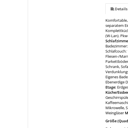
Details
Komfortable,
separatem Ein
Komplettküch
(W-Lan). Pkw-
Schlafzimme
Badezimmer: 
Schlafcouch: 
Fliesen-/Mar
Parkettböden,
Schrank, Sof
Verdunklungs
Eigenes Bade
Ebenerdige D
Etage:
Erdge
Küche/Essbe
Geschirrspüle
Kaffeemaschi
Mikrowelle, S
Weingläser
M
Größe (Quad