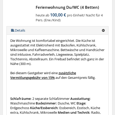
Ferienwohnung Du/WC (4 Betten)
100,00 €
heute ab
pro Einheit/ Nacht für 4
Pers. (Erw./Kind)
Details
Die Wohnung ist komfortabel eingerichtet. Die Küche ist
ausgestattet mit Elektroherd mit Backofen, Kühlschrank,
Mikrowelle und Kaffeemaschine. Bettwäsche und Handtücher
sind inklusive, Fahrradverleih, Liegewiese, Spielplatz,
Tischtennis, Abstellraum. Ein Freibad befindet sich ganz in der
Nähe (300 m).
Bei diesem Gastgeber wird eine
zusätzliche
Vermitlungsgebühr von 15%
auf den Gesamtpreis fällig.
Schlafräume:
2 separate Schlafzimmer
Ausstattung:
Waschmaschine
Badezimmer:
Dusche, WC
Etage:
Erdgeschoss
Küche/Essbereich:
Essbereich, Esstisch, Küche
extra, Kühlschrank, Mikrowelle
Medien und Technik:
Radio,