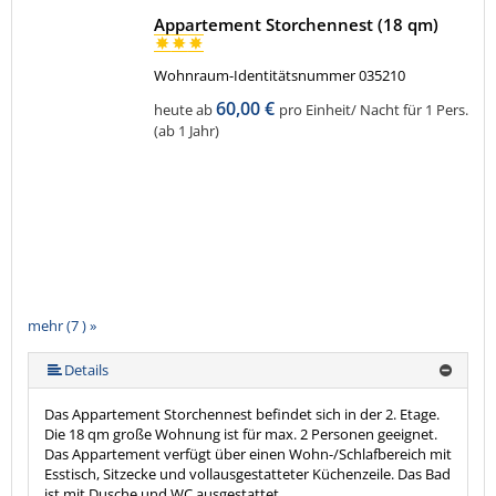
Appartement Storchennest (18 qm)
Wohnraum-Identitätsnummer 035210
60,00 €
heute ab
pro Einheit/ Nacht für 1 Pers.
(ab 1 Jahr)
mehr (7 ) »
mehr (7 ) »
mehr (7 ) »
mehr (7 ) »
Details
Das Appartement Storchennest befindet sich in der 2. Etage.
Die 18 qm große Wohnung ist für max. 2 Personen geeignet.
Das Appartement verfügt über einen Wohn-/Schlafbereich mit
Esstisch, Sitzecke und vollausgestatteter Küchenzeile. Das Bad
ist mit Dusche und WC ausgestattet.