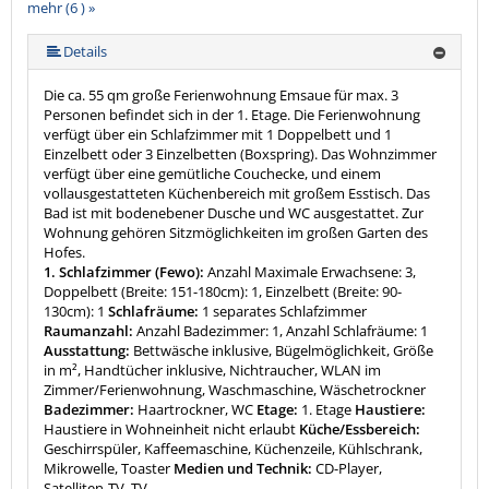
mehr (6 ) »
mehr (6 ) »
mehr (6 ) »
Details
Die ca. 55 qm große Ferienwohnung Emsaue für max. 3
Personen befindet sich in der 1. Etage. Die Ferienwohnung
verfügt über ein Schlafzimmer mit 1 Doppelbett und 1
Einzelbett oder 3 Einzelbetten (Boxspring). Das Wohnzimmer
verfügt über eine gemütliche Couchecke, und einem
vollausgestatteten Küchenbereich mit großem Esstisch. Das
Bad ist mit bodenebener Dusche und WC ausgestattet. Zur
Wohnung gehören Sitzmöglichkeiten im großen Garten des
Hofes.
1. Schlafzimmer (Fewo):
Anzahl Maximale Erwachsene: 3,
Doppelbett (Breite: 151-180cm): 1, Einzelbett (Breite: 90-
130cm): 1
Schlafräume:
1 separates Schlafzimmer
Raumanzahl:
Anzahl Badezimmer: 1, Anzahl Schlafräume: 1
Ausstattung:
Bettwäsche inklusive, Bügelmöglichkeit, Größe
in m², Handtücher inklusive, Nichtraucher, WLAN im
Zimmer/Ferienwohnung, Waschmaschine, Wäschetrockner
Badezimmer:
Haartrockner, WC
Etage:
1. Etage
Haustiere:
Haustiere in Wohneinheit nicht erlaubt
Küche/Essbereich:
Geschirrspüler, Kaffeemaschine, Küchenzeile, Kühlschrank,
Mikrowelle, Toaster
Medien und Technik:
CD-Player,
Satelliten-TV, TV