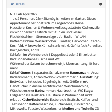
Details
NEU! Ab April 2022
1 bis 2 Personen, 25m²Sitzmöglichkeiten im Garten. Dieses
Appartement befindet sich im Erdgeschoss. Keine
Haustiere. Kochen & Wohnen: vollausgestattete Küchenzeile
im Wohnbereich Esstisch mit Stühlen und Sessel
Flachbildschirm Stereoanlage u./o. Radio W-LAN
Kaffeemaschine, Wasserkocher Toaster, Eierkocher Ceran-
Kochfeld, Mikrowelle,Kühlschrank mit kl. Gefrierfach,Porzellan,
Kochgeschirr, Töpfe
Schlafen:im Wohnbereich 1 Doppelbett oder 2 Einzelbetten
Bad:Bodenebene Dusche und WC
Während der Saison berechnen wir je Übernachtung 10 Euro
mehr.
Schlafräume:
1 separates Schlafzimmer
Raumanzahl:
Anzahl
Badezimmer: 1, Anzahl Wohn-/Schlafzimmer: 1
Ausstattung:
Bettwäsche inklusive, Bügelmöglichkeit, Größe in m²,
Handtücher inklusive, Nichtraucher, Waschmaschine,
Wäschetrockner
Badezimmer:
Haartrockner, WC
Etage:
Erdgeschoss
Haustiere:
Haustiere in Wohneinheit nicht
erlaubt
Küche/Essbereich:
Essbereich, Esstisch, Kaffee- und
Teezubehör, Kaffeemaschine, Küchenzeile, Kühlschrank,
Mikrowelle, Toaster, Wasserkocher
Medien und Technik:
CD-