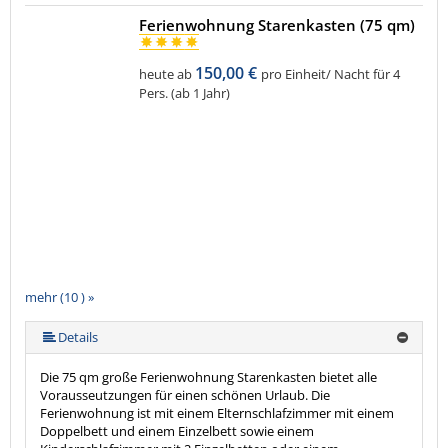
Ferienwohnung Starenkasten (75 qm)
150,00 €
heute ab
pro Einheit/ Nacht für 4
Pers. (ab 1 Jahr)
mehr (10 ) »
mehr (10 ) »
mehr (10 ) »
mehr (10 ) »
mehr (10 ) »
mehr (10 ) »
mehr (10 ) »
Details
Die 75 qm große Ferienwohnung Starenkasten bietet alle
Vorausseutzungen für einen schönen Urlaub. Die
Ferienwohnung ist mit einem Elternschlafzimmer mit einem
Doppelbett und einem Einzelbett sowie einem