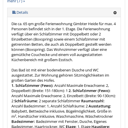
mehr (7 ) »
mehr (7 ) »
mehr (7 ) »
mehr (7 ) »
Details
Die ca. 65 qm große Ferienwohnung Gimbter Heide für max. 4
Personen befindet sich in der 1. Etage. Die Ferienwohnung
verfügt über ein Schlafzimmer mit Doppelbett oder 2
Einzelbetten (Boxspring) sowie einem Schlafzimmer mit
getrennten Betten, die auch als Doppelbett gestellt werden
können (Boxspring). Das Wohnzimmer verfügt über eine
gemütliche Couchecke und einem voll ausgestatteten
Küchenbereich mit großem Esstisch.
Das Bad ist mit einer bodenebenen Dusche und WC
ausgestattet. Zur Wohnung gehören Sitzmöglichkeiten im
großen Garten des Hofes.
1. Schlafzimmer (Fewo):
Anzahl Maximale Erwachsene: 2,
Doppelbett (Breite: 151-180cm): 1
2. Schlafzimmer (Fewo):
Anzahl Maximale Erwachsene: 2, Einzelbett (Breite: 90-130cm):
2
Schlafräume:
2 separate Schlafzimmer
Raumanzahl:
Anzahl Badezimmer: 1, Anzahl Schlafräume: 2
Ausstattung:
Babybett, Bettwäsche inklusive, Bügelmöglichkeit, Größe in
m², Handtücher inklusive, Waschmaschine, Wäschetrockner
Badezimmer:
Badezimmer mit Fenster, Dusche, Eigenes
Badezimmer, Haartrockner, WC
Etage:
1. Etage
Haustiere: