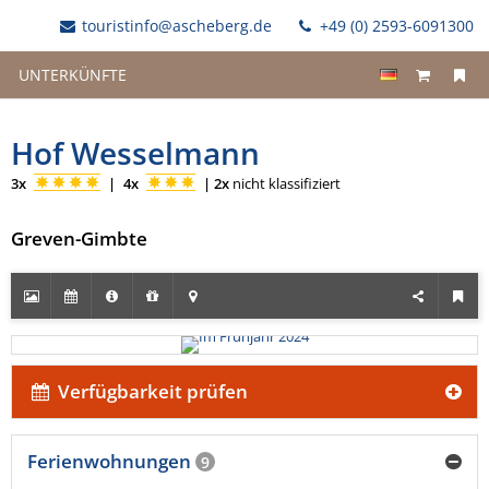
touristinfo@ascheberg.de
+49 (0) 2593-6091300
UNTERKÜNFTE
Hof Wesselmann
3x
|
4x
|
2x
nicht klassifiziert
Greven-Gimbte
Verfügbarkeit prüfen
Ferienwohnungen
9