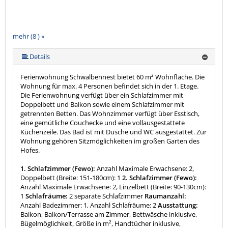
mehr (8 ) »
mehr (8 ) »
mehr (8 ) »
mehr (8 ) »
mehr (8 ) »
Details
Ferienwohnung Schwalbennest bietet 60 m² Wohnfläche. Die
Wohnung für max. 4 Personen befindet sich in der 1. Etage.
Die Ferienwohnung verfügt über ein Schlafzimmer mit
Doppelbett und Balkon sowie einem Schlafzimmer mit
getrennten Betten. Das Wohnzimmer verfügt über Esstisch,
eine gemütliche Couchecke und eine vollausgestattete
Küchenzeile. Das Bad ist mit Dusche und WC ausgestattet. Zur
Wohnung gehören Sitzmöglichkeiten im großen Garten des
Hofes.
1. Schlafzimmer (Fewo):
Anzahl Maximale Erwachsene: 2,
Doppelbett (Breite: 151-180cm): 1
2. Schlafzimmer (Fewo):
Anzahl Maximale Erwachsene: 2, Einzelbett (Breite: 90-130cm):
1
Schlafräume:
2 separate Schlafzimmer
Raumanzahl:
Anzahl Badezimmer: 1, Anzahl Schlafräume: 2
Ausstattung:
Balkon, Balkon/Terrasse am Zimmer, Bettwäsche inklusive,
Bügelmöglichkeit, Größe in m², Handtücher inklusive,