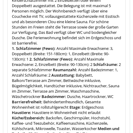
Kinderschlafzimmer mit 2 Einzelbetten oder einem
Doppelbett ausgestattet. Die Belegung ist mit maximal 5
Personen möglich. Der Wohnbereich verfügt über eine
Couchecke mit TV, vollausgestattete Küchenzeile mit Esstisch
und als besonderen Clou eine kleine Sauna. Für schöne
Stunden im Freien steht die Terrasse sowie der große Garten
zur Verfügung. Das Bad verfügt über WC und bodengleicher
Dusche. Die Ferienwohnung befindet sich im Erdgeschoss und
ist barrierefrei.
1. Schlafzimmer (Fewo):
Anzahl Maximale Erwachsene: 3,
Doppelbett (Breite: 151-180cm): 1, Einzelbett (Breite: 90-
130cm): 1
2. Schlafzimmer (Fewo):
Anzahl Maximale
Erwachsene: 2, Einzelbett (Breite: 90-130cm): 2
Schlafräume:
2
separate Schlafzimmer
Raumanzahl:
Anzahl Badezimmer: 1,
Anzahl Schlafräume: 2
Ausstattung:
Babybett,
Balkon/Terrasse am Zimmer, Bettwäsche inklusive,
Bügelmöglichkeit, Handtücher inklusive, Nichtraucher, Sauna
im Zimmer, Terrasse am Zimmer, Waschmaschine,
Wäschetrockner
Badezimmer:
Dusche, Haartrockner, WC
Barrierefreiheit:
Behindertenfreundlich, Gesamte
Wohneinheit ist rollstuhlgerecht
Etage:
Erdgeschoss
Haustiere:
Haustiere in Wohneinheit nicht erlaubt
Küche/Essbereich:
Backofen, Geschirrspüler, Hochstuhl,
Kaffee- und Teezubehör, Kaffeemaschine, Küchenzeile,
Kühlschrank, Mikrowelle, Toaster, Wasserkocher
Medien und