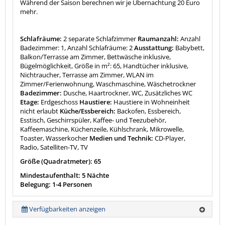
Während der Saison berechnen wir je Übernachtung 20 Euro
mehr.
Schlafräume:
2 separate Schlafzimmer
Raumanzahl:
Anzahl
Badezimmer: 1, Anzahl Schlafräume: 2
Ausstattung:
Babybett,
Balkon/Terrasse am Zimmer, Bettwäsche inklusive,
Bügelmöglichkeit, Größe in m²: 65, Handtücher inklusive,
Nichtraucher, Terrasse am Zimmer, WLAN im
Zimmer/Ferienwohnung, Waschmaschine, Wäschetrockner
Badezimmer:
Dusche, Haartrockner, WC, Zusätzliches WC
Etage:
Erdgeschoss
Haustiere:
Haustiere in Wohneinheit
nicht erlaubt
Küche/Essbereich:
Backofen, Essbereich,
Esstisch, Geschirrspüler, Kaffee- und Teezubehör,
Kaffeemaschine, Küchenzeile, Kühlschrank, Mikrowelle,
Toaster, Wasserkocher
Medien und Technik:
CD-Player,
Radio, Satelliten-TV, TV
Größe (Quadratmeter): 65
Mindestaufenthalt: 5 Nächte
Belegung: 1-4 Personen
Verfügbarkeiten anzeigen