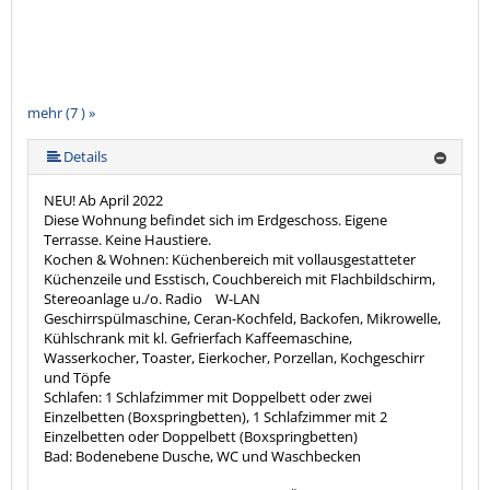
mehr (7 ) »
mehr (7 ) »
mehr (7 ) »
mehr (7 ) »
Details
NEU! Ab April 2022
Diese Wohnung befindet sich im Erdgeschoss. Eigene
Terrasse. Keine Haustiere.
Kochen & Wohnen: Küchenbereich mit vollausgestatteter
Küchenzeile und Esstisch, Couchbereich mit Flachbildschirm,
Stereoanlage u./o. Radio W-LAN
Geschirrspülmaschine, Ceran-Kochfeld, Backofen, Mikrowelle,
Kühlschrank mit kl. Gefrierfach Kaffeemaschine,
Wasserkocher, Toaster, Eierkocher, Porzellan, Kochgeschirr
und Töpfe
Schlafen: 1 Schlafzimmer mit Doppelbett oder zwei
Einzelbetten (Boxspringbetten), 1 Schlafzimmer mit 2
Einzelbetten oder Doppelbett (Boxspringbetten)
Bad: Bodenebene Dusche, WC und Waschbecken