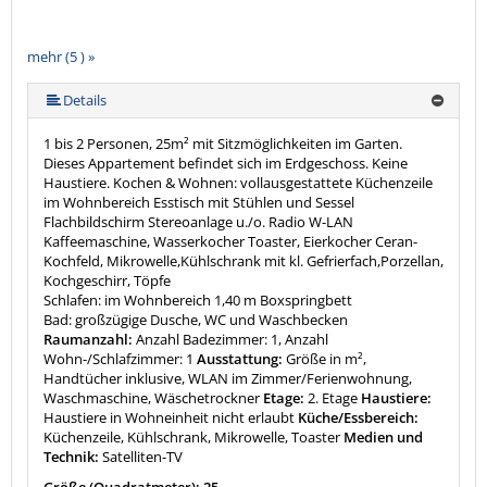
mehr (5 ) »
mehr (5 ) »
Details
1 bis 2 Personen, 25m² mit Sitzmöglichkeiten im Garten.
Dieses Appartement befindet sich im Erdgeschoss. Keine
Haustiere. Kochen & Wohnen: vollausgestattete Küchenzeile
im Wohnbereich Esstisch mit Stühlen und Sessel
Flachbildschirm Stereoanlage u./o. Radio W-LAN
Kaffeemaschine, Wasserkocher Toaster, Eierkocher Ceran-
Kochfeld, Mikrowelle,Kühlschrank mit kl. Gefrierfach,Porzellan,
Kochgeschirr, Töpfe
Schlafen: im Wohnbereich 1,40 m Boxspringbett
Bad: großzügige Dusche, WC und Waschbecken
Raumanzahl:
Anzahl Badezimmer: 1, Anzahl
Wohn-/Schlafzimmer: 1
Ausstattung:
Größe in m²,
Handtücher inklusive, WLAN im Zimmer/Ferienwohnung,
Waschmaschine, Wäschetrockner
Etage:
2. Etage
Haustiere:
Haustiere in Wohneinheit nicht erlaubt
Küche/Essbereich:
Küchenzeile, Kühlschrank, Mikrowelle, Toaster
Medien und
Technik:
Satelliten-TV
Größe (Quadratmeter): 25