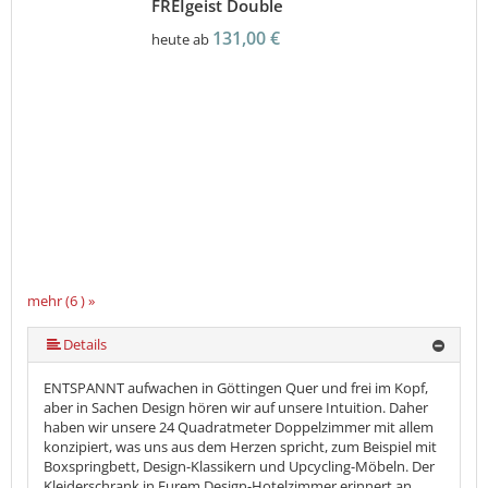
FREIgeist Double
131,00 €
heute ab
mehr (6 ) »
mehr (6 ) »
mehr (6 ) »
Details
ENTSPANNT aufwachen in Göttingen Quer und frei im Kopf,
aber in Sachen Design hören wir auf unsere Intuition. Daher
haben wir unsere 24 Quadratmeter Doppelzimmer mit allem
konzipiert, was uns aus dem Herzen spricht, zum Beispiel mit
Boxspringbett, Design-Klassikern und Upcycling-Möbeln. Der
Kleiderschrank in Eurem Design-Hotelzimmer erinnert an