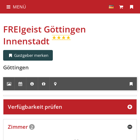
MENÜ
FREIgeist Göttingen
Innenstadt
Gastgeber merken
Göttingen
Verfügbarkeit prüfen
Zimmer
2