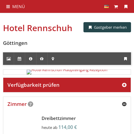
MENÜ
Hotel Rennschuh
Gastgeber merken
Göttingen
Verfügbarkeit prüfen
Zimmer
7
Dreibettzimmer
114,00 €
heute ab