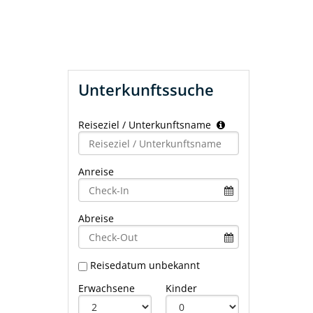
Unterkunftssuche
Reiseziel / Unterkunftsname
Type 2 or
more
characters
Anreise
for
results.
Abreise
Reisedatum unbekannt
Erwachsene
Kinder