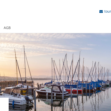
tou
R
AGB