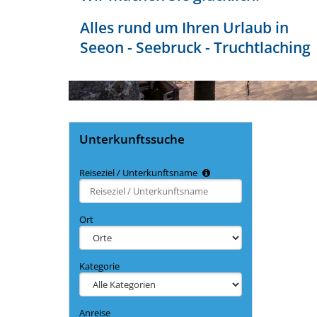
Alles rund um Ihren Urlaub in
Seeon - Seebruck - Truchtlaching
Unterkunftssuche
Reiseziel / Unterkunftsname
Type 2 or
more
characters
Ort
for
results.
Kategorie
Anreise