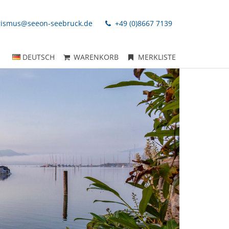
rismus@seeon-seebruck.de
+49 (0)8667 7139
DEUTSCH
WARENKORB
MERKLISTE