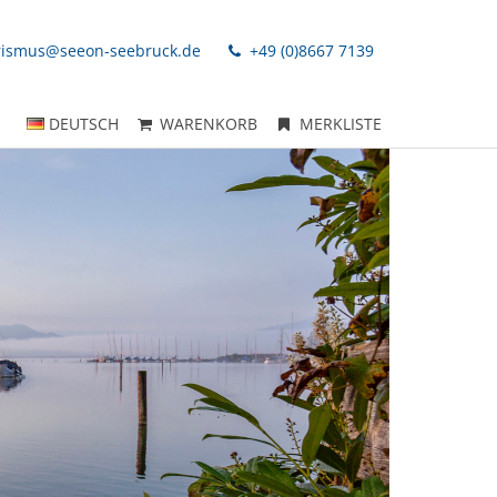
rismus@seeon-seebruck.de
+49 (0)8667 7139
DEUTSCH
WARENKORB
MERKLISTE