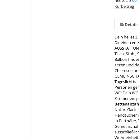
67,
heute ab
Kurbeitrag
Details
Dein helles 
Dir einen en
AUSSTATTUNG:
Tisch, Stuhl
Balkon finde
sitzen und d
Chiemsee und
GEMEINSCHAFT
Tageslichtba
Personen gen
WC: Dein WC 
Zimmer ein pa
Bettenanzah
Natur, Garten
Handtücher i
in Bettnähe,
Gemeinschaft
ausschließlic
Wohneinheit 