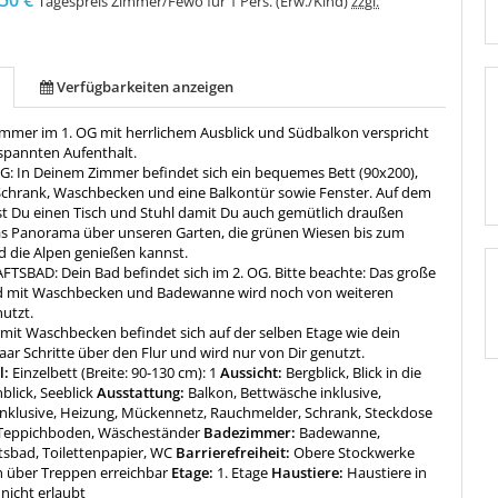
50 €
Tagespreis Zimmer/Fewo für 1 Pers. (Erw./Kind)
zzgl.
Verfügbarkeiten anzeigen
Zimmer im 1. OG mit herrlichem Ausblick und Südbalkon verspricht
tspannten Aufenthalt.
 In Deinem Zimmer befindet sich ein bequemes Bett (90x200),
, Schrank, Waschbecken und eine Balkontür sowie Fenster. Auf dem
st Du einen Tisch und Stuhl damit Du auch gemütlich draußen
as Panorama über unseren Garten, die grünen Wiesen bis zum
 die Alpen genießen kannst.
SBAD: Dein Bad befindet sich im 2. OG. Bitte beachte: Das große
d mit Waschbecken und Badewanne wird noch von weiteren
utzt.
mit Waschbecken befindet sich auf der selben Etage wie dein
ar Schritte über den Flur und wird nur von Dir genutzt.
l:
Einzelbett (Breite: 90-130 cm): 1
Aussicht:
Bergblick, Blick in die
blick, Seeblick
Ausstattung:
Balkon, Bettwäsche inklusive,
nklusive, Heizung, Mückennetz, Rauchmelder, Schrank, Steckdose
 Teppichboden, Wäscheständer
Badezimmer:
Badewanne,
sbad, Toilettenpapier, WC
Barrierefreiheit:
Obere Stockwerke
h über Treppen erreichbar
Etage:
1. Etage
Haustiere:
Haustiere in
nicht erlaubt