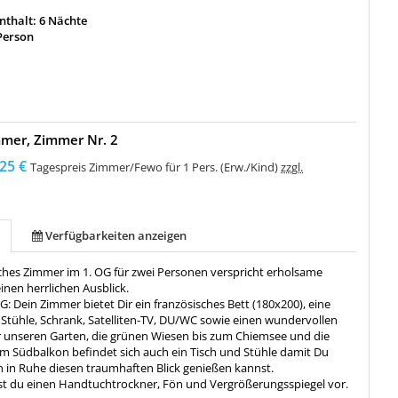
thalt: 6 Nächte
Person
mer, Zimmer Nr. 2
25 €
Tagespreis Zimmer/Fewo für 1 Pers. (Erw./Kind)
zzgl.
Verfügbarkeiten anzeigen
ches Zimmer im 1. OG für zwei Personen verspricht erholsame
nen herrlichen Ausblick.
 Dein Zimmer bietet Dir ein französisches Bett (180x200), eine
 Stühle, Schrank, Satelliten-TV, DU/WC sowie einen wundervollen
r unseren Garten, die grünen Wiesen bis zum Chiemsee und die
em Südbalkon befindet sich auch ein Tisch und Stühle damit Du
 in Ruhe diesen traumhaften Blick genießen kannst.
st du einen Handtuchtrockner, Fön und Vergrößerungsspiegel vor.