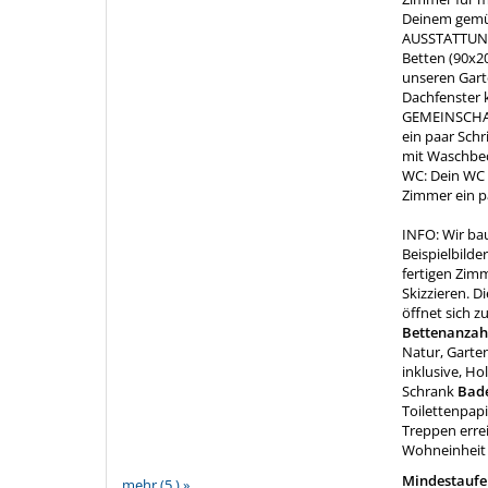
Deinem gemüt
AUSSTATTUNG:
Betten (90x20
unseren Gart
Dachfenster 
GEMEINSCHAF
ein paar Schr
mit Waschbec
WC: Dein WC 
Zimmer ein pa
INFO: Wir bau
Beispielbild
fertigen Zimm
Skizzieren. D
öffnet sich 
Bettenanzah
Natur, Garten
inklusive, H
Schrank
Bad
Toilettenpap
Treppen erre
Wohneinheit 
Mindestaufen
mehr (5 ) »