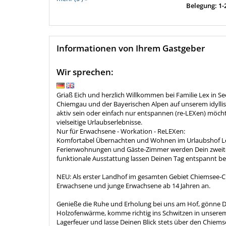
Belegung: 1-
Informationen von Ihrem Gastgeber
Wir sprechen:
Griaß Eich und herzlich Willkommen bei Familie Lex in S
Chiemgau und der Bayerischen Alpen auf unserem idyllisc
aktiv sein oder einfach nur entspannen (re-LEXen) möcht
vielseitige Urlaubserlebnisse.
Nur für Erwachsene - Workation - ReLEXen:
Komfortabel Übernachten und Wohnen im Urlaubshof Lex.
Ferienwohnungen und Gäste-Zimmer werden Dein zweite
funktionale Ausstattung lassen Deinen Tag entspannt b
NEU: Als erster Landhof im gesamten Gebiet Chiemsee-Ch
Erwachsene und junge Erwachsene ab 14 Jahren an.
Genieße die Ruhe und Erholung bei uns am Hof, gönne D
Holzofenwärme, komme richtig ins Schwitzen in unserem
Lagerfeuer und lasse Deinen Blick stets über den Chiems