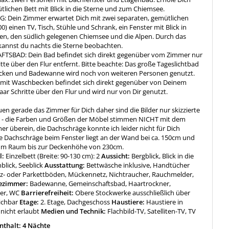
lichen Bett mit Blick in die Sterne und zum Chiemsee.
 Dein Zimmer erwartet Dich mit zwei separaten, gemütlichen
0) einen TV, Tisch, Stühle und Schrank, ein Fenster mit Blick in
en, den südlich gelegenen Chiemsee und die Alpen. Durch das
kannst du nachts die Sterne beobachten.
TSBAD: Dein Bad befindet sich direkt gegenüber vom Zimmer nur
itte über den Flur entfernt. Bitte beachte: Das große Tageslichtbad
ken und Badewanne wird noch von weiteren Personen genutzt.
mit Waschbecken befindet sich direkt gegenüber von Deinem
ar Schritte über den Flur und wird nur von Dir genutzt.
en gerade das Zimmer für Dich daher sind die Bilder nur skizzierte
er - die Farben und Größen der Möbel stimmen NICHT mit dem
er überein, die Dachschräge konnte ich leider nicht für Dich
ie Dachschräge beim Fenster liegt an der Wand bei ca. 150cm und
zum Raum bis zur Deckenhöhe von 230cm.
l:
Einzelbett (Breite: 90-130 cm): 2
Aussicht:
Bergblick, Blick in die
blick, Seeblick
Ausstattung:
Bettwäsche inklusive, Handtücher
olz- oder Parkettböden, Mückennetz, Nichtraucher, Rauchmelder,
ezimmer:
Badewanne, Gemeinschaftsbad, Haartrockner,
ier, WC
Barrierefreiheit:
Obere Stockwerke ausschließlich über
ichbar
Etage:
2. Etage, Dachgeschoss
Haustiere:
Haustiere in
nicht erlaubt
Medien und Technik:
Flachbild-TV, Satelliten-TV, TV
thalt: 4 Nächte