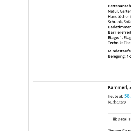
Bettenanzah
Natur, Garten
Handtücher i
Schrank, Sof
Badezimmer
Barrierefrei
Etage:
1. Eta
Technik:
Flac
Mindestaufen
Belegung: 1-
Kammerl, 
mehr (5 ) »
58,
heute ab
Kurbeitrag
Details
Zimmer für m