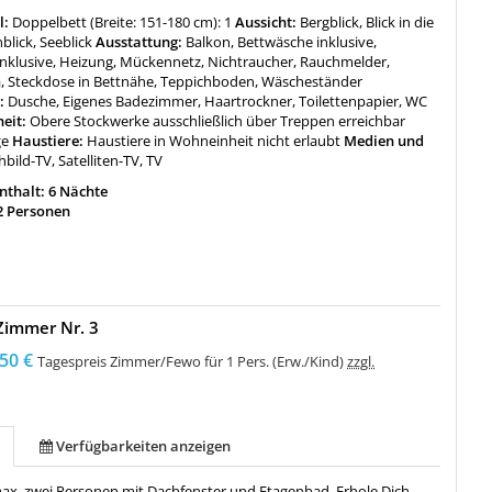
l:
Doppelbett (Breite: 151-180 cm): 1
Aussicht:
Bergblick, Blick in die
blick, Seeblick
Ausstattung:
Balkon, Bettwäsche inklusive,
nklusive, Heizung, Mückennetz, Nichtraucher, Rauchmelder,
a, Steckdose in Bettnähe, Teppichboden, Wäscheständer
:
Dusche, Eigenes Badezimmer, Haartrockner, Toilettenpapier, WC
heit:
Obere Stockwerke ausschließlich über Treppen erreichbar
ge
Haustiere:
Haustiere in Wohneinheit nicht erlaubt
Medien und
hbild-TV, Satelliten-TV, TV
thalt: 6 Nächte
2 Personen
Zimmer Nr. 3
50 €
Tagespreis Zimmer/Fewo für 1 Pers. (Erw./Kind)
zzgl.
Verfügbarkeiten anzeigen
ax. zwei Personen mit Dachfenster und Etagenbad. Erhole Dich