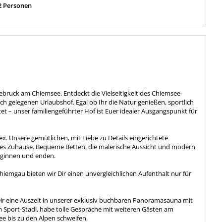
2 Personen
eebruck am Chiemsee. Entdeckt die Vielseitigkeit des Chiemsee-
h gelegenen Urlaubshof. Egal ob Ihr die Natur genießen, sportlich
et – unser familiengeführter Hof ist Euer idealer Ausgangspunkt für
 Unsere gemütlichen, mit Liebe zu Details eingerichtete
s Zuhause. Bequeme Betten, die malerische Aussicht und modern
eginnen und enden.
iemgau bieten wir Dir einen unvergleichlichen Aufenthalt nur für
ir eine Auszeit in unserer exklusiv buchbaren Panoramasauna mit
 Sport-Stadl, habe tolle Gespräche mit weiteren Gästen am
ee bis zu den Alpen schweifen.