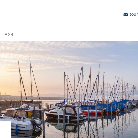
tou
R
AGB