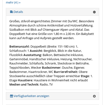
mehr (4 ) »
Details
Großes, stilvoll eingerichtetes Zimmer mit Du/WC. Besondere
Atmosphäre durch schöne Antikmöbel und Holzvertäfelung.
Südbalkon mit Blick auf Chiemgauer Alpen und Alztal. Das
Doppelbett hat eine Größe von 1,80 m x 2,00 m. Ein Babybett
kann auf Anfrage und Aufpreis gestellt werden.
Bettenanzahl:
Doppelbett (Breite: 151-180 cm): 1,
Schlafcouch: 1
Aussicht:
Bergblick, Blick in die Natur,
Flussblick
Ausstattung:
Balkon, Bettwäsche inklusive,
Gartenmöbel, Handtücher inklusive, Heizung, Nichtraucher,
Rauchmelder, Schlafsofa, Schrank, Steckdose in Bettnähe,
Teppichboden, Wecker
Badezimmer:
Dusche, Eigenes
Badezimmer, Haartrockner, WC
Barrierefreiheit:
Obere
Stockwerke ausschließlich über Treppen erreichbar
Etage:
1.
Etage
Haustiere:
Haustiere in Wohneinheit nicht erlaubt
Medien und Technik:
Radio, TV
Verfügbarkeiten anzeigen