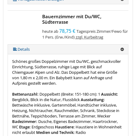
Bauernzimmer mit Du/WC,
Südterrasse
78,75 €
heute ab
Tagespreis Zimmer/Fewo für
1 Pers. (Erw./Kind)
zzgl. Kurbeitrag
Details
Schönes großes Doppelzimmer mit Du/WC, geschmackvoller
Einrichtung, Südterrasse, ruhige Lage mit Blick auf
Chiemgauer Alpen und Alz. Das Doppelbett hat eine Größe
von 1,80 m x 2,00 m. Ein Babybett kann auf Anfrage und
Aufpreis gestellt werden.
Bettenanzahl:
Doppelbett (Breite: 151-180 cm): 1
Aussicht:
Bergblick, Blick in die Natur, Flussblick
Ausstattung:
Bettwäsche inklusive, Gartenmöbel, Handtücher inklusive,
Heizung, Nichtraucher, Rauchmelder, Schrank, Steckdose in
Bettnähe, Teppichboden, Terrasse am Zimmer, Wecker
Badezimmer:
Dusche, Eigenes Badezimmer, Haartrockner,
WC
Etage:
Erdgeschoss
Haustiere:
Haustiere in Wohneinheit
nicht erlaubt
Medien und Technik:
Radio