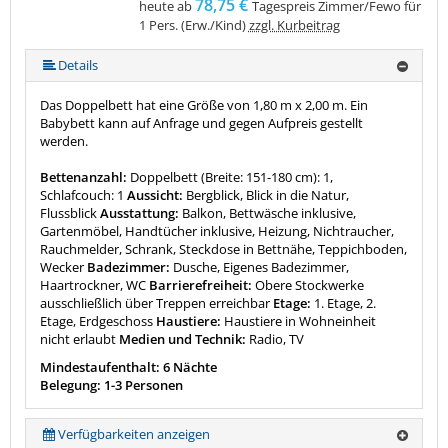
78,75 €
heute ab
Tagespreis Zimmer/Fewo für
1 Pers. (Erw./Kind)
zzgl. Kurbeitrag
Details
Das Doppelbett hat eine Größe von 1,80 m x 2,00 m. Ein
Babybett kann auf Anfrage und gegen Aufpreis gestellt
werden.
Bettenanzahl:
Doppelbett (Breite: 151-180 cm): 1,
Schlafcouch: 1
Aussicht:
Bergblick, Blick in die Natur,
Flussblick
Ausstattung:
Balkon, Bettwäsche inklusive,
Gartenmöbel, Handtücher inklusive, Heizung, Nichtraucher,
Rauchmelder, Schrank, Steckdose in Bettnähe, Teppichboden,
Wecker
Badezimmer:
Dusche, Eigenes Badezimmer,
Haartrockner, WC
Barrierefreiheit:
Obere Stockwerke
ausschließlich über Treppen erreichbar
Etage:
1. Etage, 2.
Etage, Erdgeschoss
Haustiere:
Haustiere in Wohneinheit
nicht erlaubt
Medien und Technik:
Radio, TV
Mindestaufenthalt: 6 Nächte
Belegung: 1-3 Personen
Verfügbarkeiten anzeigen