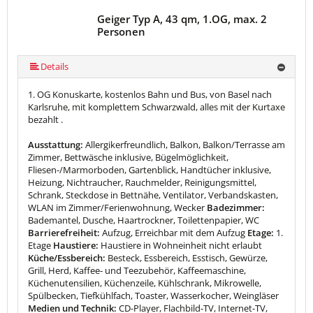
Geiger Typ A, 43 qm, 1.OG, max. 2
Personen
Details
1. OG Konuskarte, kostenlos Bahn und Bus, von Basel nach
Karlsruhe, mit komplettem Schwarzwald, alles mit der Kurtaxe
bezahlt .
Ausstattung:
Allergikerfreundlich, Balkon, Balkon/Terrasse am
Zimmer, Bettwäsche inklusive, Bügelmöglichkeit,
Fliesen-/Marmorboden, Gartenblick, Handtücher inklusive,
Heizung, Nichtraucher, Rauchmelder, Reinigungsmittel,
Schrank, Steckdose in Bettnähe, Ventilator, Verbandskasten,
WLAN im Zimmer/Ferienwohnung, Wecker
Badezimmer:
Bademantel, Dusche, Haartrockner, Toilettenpapier, WC
Barrierefreiheit:
Aufzug, Erreichbar mit dem Aufzug
Etage:
1.
Etage
Haustiere:
Haustiere in Wohneinheit nicht erlaubt
Küche/Essbereich:
Besteck, Essbereich, Esstisch, Gewürze,
Grill, Herd, Kaffee- und Teezubehör, Kaffeemaschine,
Küchenutensilien, Küchenzeile, Kühlschrank, Mikrowelle,
Spülbecken, Tiefkühlfach, Toaster, Wasserkocher, Weingläser
Medien und Technik:
CD-Player, Flachbild-TV, Internet-TV,