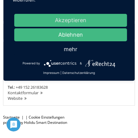
Zur Zeit sind leider keine Termine verfügbar.
Akzeptieren
Karte
Ablehnen
Anbieter
mehr
UrlaubsAtelier
Powered by
&
Herr Timo Stevens
Marktplatz 17
Impressum
|
Datenschutzerklärung
83115
Neubeuern
Tel.:
+49 152 26183628
Kontaktformular
Website
Startseite
| |
Cookie Einstellungen
powered by Holidu Smart Destination