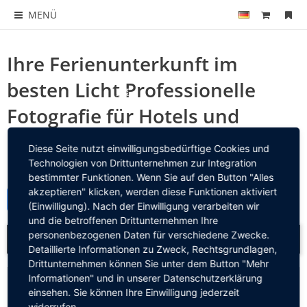
MENÜ
❄
❄
Ihre Ferienunterkunft im
besten Licht Professionelle
❄
Fotografie für Hotels und
❄
Ferienwohnungen Paket 1 (ca.
Diese Seite nutzt einwilligungsbedürftige Cookies und
❄
1 Zimmer/Fewo)
Technologien von Drittunternehmen zur Integration
bestimmter Funktionen. Wenn Sie auf den Button "Alles
akzeptieren" klicken, werden diese Funktionen aktiviert
merken
(Einwilligung). Nach der Einwilligung verarbeiten wir
und die betroffenen Drittunternehmen Ihre
personenbezogenen Daten für verschiedene Zwecke.
Detaillierte Informationen zu Zweck, Rechtsgrundlagen,
Drittunternehmen können Sie unter dem Button "Mehr
Informationen" und in unserer Datenschutzerklärung
Verfügbarkeiten und Preise
einsehen. Sie können Ihre Einwilligung jederzeit
widerrufen.