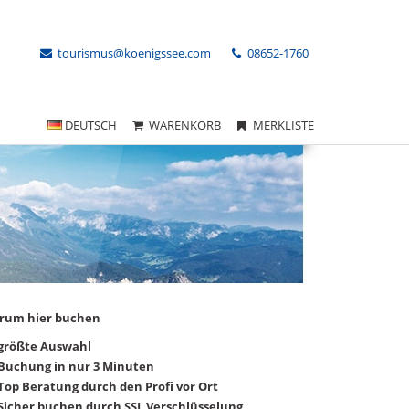
tourismus@koenigssee.com
08652-1760
DEUTSCH
WARENKORB
MERKLISTE
rum hier buchen
größte Auswahl
Buchung in nur 3 Minuten
Top Beratung durch den Profi vor Ort
Sicher buchen durch SSL Verschlüsselung