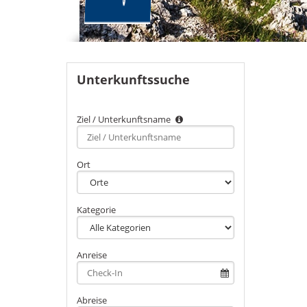
Unterkunftssuche
Ziel / Unterkunftsname
Type 2 or
more
characters
Ort
for
results.
Kategorie
Anreise
Abreise