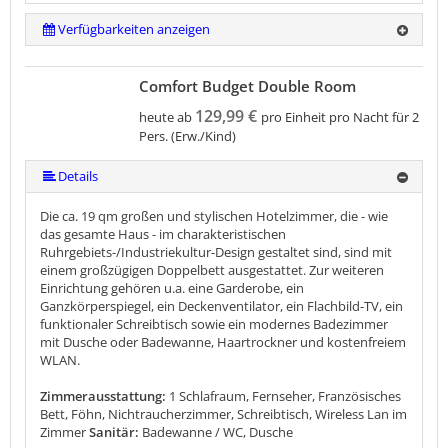
Verfügbarkeiten anzeigen
Comfort Budget Double Room
129,99 €
heute ab
pro Einheit pro Nacht für 2
Pers. (Erw./Kind)
Details
Die ca. 19 qm großen und stylischen Hotelzimmer, die - wie
das gesamte Haus - im charakteristischen
Ruhrgebiets-/Industriekultur-Design gestaltet sind, sind mit
einem großzügigen Doppelbett ausgestattet. Zur weiteren
Einrichtung gehören u.a. eine Garderobe, ein
Ganzkörperspiegel, ein Deckenventilator, ein Flachbild-TV, ein
funktionaler Schreibtisch sowie ein modernes Badezimmer
mit Dusche oder Badewanne, Haartrockner und kostenfreiem
WLAN.
Zimmerausstattung:
1 Schlafraum, Fernseher, Französisches
Bett, Föhn, Nichtraucherzimmer, Schreibtisch, Wireless Lan im
Zimmer
Sanitär:
Badewanne / WC, Dusche