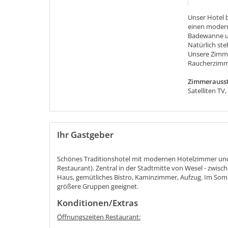
Unser Hotel 
einen modern
Badewanne un
Natürlich st
Unsere Zimme
Raucherzimme
Zimmerausst
Satelliten TV
Ihr Gastgeber
Schönes Traditionshotel mit modernen Hotelzimmer und 
Restaurant). Zentral in der Stadtmitte von Wesel - zwis
Haus, gemütliches Bistro, Kaminzimmer, Aufzug. Im Somm
größere Gruppen geeignet.
Konditionen/Extras
Öffnungszeiten Restaurant: