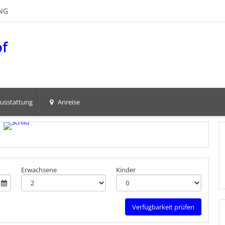
NG
of
usstattung
Anreise
Erwachsene
Kinder
Verfügbarkeit prüfen