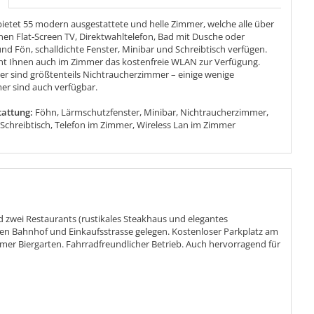
bietet 55 modern ausgestattete und helle Zimmer, welche alle über
en Flat-Screen TV, Direktwahltelefon, Bad mit Dusche oder
d Fön, schalldichte Fenster, Minibar und Schreibtisch verfügen.
eht Ihnen auch im Zimmer das kostenfreie WLAN zur Verfügung.
r sind größtenteils Nichtraucherzimmer – einige wenige
r sind auch verfügbar.
attung:
Föhn, Lärmschutzfenster, Minibar, Nichtraucherzimmer,
, Schreibtisch, Telefon im Zimmer, Wireless Lan im Zimmer
zwei Restaurants (rustikales Steakhaus und elegantes
chen Bahnhof und Einkaufsstrasse gelegen. Kostenloser Parkplatz am
er Biergarten. Fahrradfreundlicher Betrieb. Auch hervorragend für