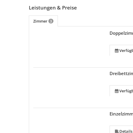
Leistungen & Preise
Zimmer
3
Doppelzim
Verfüg
Dreibettz
Verfüg
Einzelzim
Details