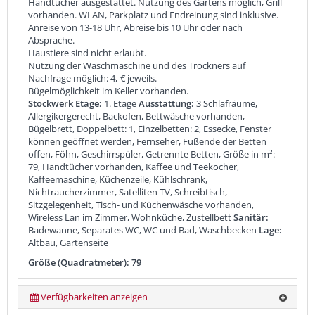
Handtücher ausgestattet. Nutzung des Gartens möglich, Grill
vorhanden. WLAN, Parkplatz und Endreinung sind inklusive.
Anreise von 13-18 Uhr, Abreise bis 10 Uhr oder nach
Absprache.
Haustiere sind nicht erlaubt.
Nutzung der Waschmaschine und des Trockners auf
Nachfrage möglich: 4,-€ jeweils.
Bügelmöglichkeit im Keller vorhanden.
Stockwerk Etage:
1. Etage
Ausstattung:
3 Schlafräume,
Allergikergerecht, Backofen, Bettwäsche vorhanden,
Bügelbrett, Doppelbett: 1, Einzelbetten: 2, Essecke, Fenster
können geöffnet werden, Fernseher, Fußende der Betten
offen, Föhn, Geschirrspüler, Getrennte Betten, Größe in m²:
79, Handtücher vorhanden, Kaffee und Teekocher,
Kaffeemaschine, Küchenzeile, Kühlschrank,
Nichtraucherzimmer, Satelliten TV, Schreibtisch,
Sitzgelegenheit, Tisch- und Küchenwäsche vorhanden,
Wireless Lan im Zimmer, Wohnküche, Zustellbett
Sanitär:
Badewanne, Separates WC, WC und Bad, Waschbecken
Lage:
Altbau, Gartenseite
Größe (Quadratmeter): 79
Verfügbarkeiten anzeigen