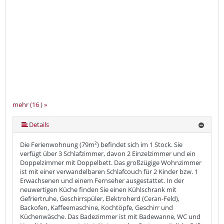
mehr (16 ) »
mehr (16 ) »
mehr (16 ) »
mehr (16 ) »
mehr (16 ) »
mehr (16 ) »
mehr (16 ) »
mehr (16 ) »
mehr (16 ) »
mehr (16 ) »
mehr (16 ) »
mehr (16 ) »
mehr (16 ) »
Details
Die Ferienwohnung (79m²) befindet sich im 1 Stock. Sie
verfügt über 3 Schlafzimmer, davon 2 Einzelzimmer und ein
Doppelzimmer mit Doppelbett. Das großzügige Wohnzimmer
ist mit einer verwandelbaren Schlafcouch für 2 Kinder bzw. 1
Erwachsenen und einem Fernseher ausgestattet. In der
neuwertigen Küche finden Sie einen Kühlschrank mit
Gefriertruhe, Geschirrspüler, Elektroherd (Ceran-Feld),
Backofen, Kaffeemaschine, Kochtöpfe, Geschirr und
Küchenwäsche. Das Badezimmer ist mit Badewanne, WC und