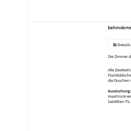
behindert
Details
Die Zimmer d
Alle Zweibet
Flachbildschi
die Duschen 
Ausstattung
Haartrockne
Satelliten-TV,