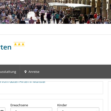
rten
usstattung
Anreise
+3
Erwachsene
Kinder