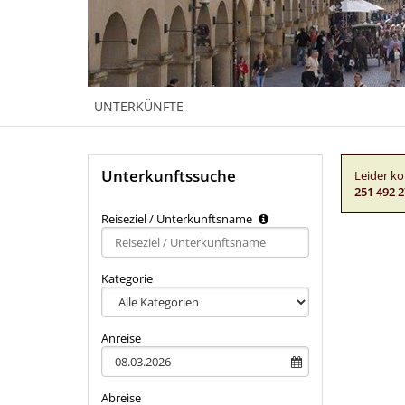
UNTERKÜNFTE
Unterkunftssuche
Leider ko
251 492 2
Reiseziel / Unterkunftsname
Type 2 or
more
characters
Kategorie
for
results.
Anreise
Abreise