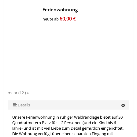
Ferienwohnung
60,00 €
heute ab
mehr (12 ) »
mehr (12 ) »
mehr (12 ) »
mehr (12 ) »
mehr (12 ) »
mehr (12 ) »
mehr (12 ) »
mehr (12 ) »
mehr (12 ) »
Details
Unsere Ferienwohnung in ruhiger Waldrandlage bietet auf 30
Quadratmetern Platz für 1-2 Personen (und ein Kind bis 6
Jahre) und ist mit viel Liebe zum Detail gemütlich eingerichtet.
Die Wohnung verfügt über einen separaten Eingang mit