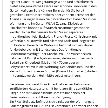
eigener Haustüre. Der geräumige Wohn-und Schlafbereich
bietet eine gemütliche Essecke mit schönen Einblicken in den
Garten. Auf dem Sofa können Sie in der für Sie bereit
gestellten Literatur schmökern oder vor dem Fernseher den
Abend ausklingen lassen. Selbstverständlich haben Sie in der
Wohnung und im Garten WLAN-Zugang. Die beiden
Einzelbetten können auf Wunsch zusammengeschoben
werden. In der Küchenzeile finden Sie ein separates
Induktionskochfeld, Backofen, French Press, Kühlschrank mit
Gefrierfach, Mikrowelle und allerhand Koch-und Essgeschirr.
Im hinteren Bereich der Wohnung befindet sich ein kleiner
Ankleidebereich mit Standspiegel. Das funktionale
Badezimmer verfügt über Dusche, WC und Waschbecken.
Falls Sie mit Kind (bis 6 Jahre) reisen, stellen wir Ihnen nach
Bedarf ein Kinderbett (Maße 140 x 70cm) oder ein
Babyreisebett mit in die Wohnung. Der Sandkasten und der
kleine Fuhrpark unseres Sohnes (Dreirad, Laufrad etc) dürfen
mitbenutzt werden, Helm bitte selbst mitbringen.
Sie können während Ihres Aufenthalts einen Teil unseres
zertifizierten Naturgartens mit benutzen. Eine gemütliche
Sitzgruppe mit Sonnenschirm unmittelbar neben der
Ferienwohnung steht Ihnen zur Verfügung.
Ein PKW-Stellplatz befindet sich direkt vor der Wohnungstür.
Lademöglichkeit für E-Autos ist vorhanden. Fahrräder können