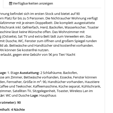
Verfügbarkeiten anzeigen
hnung befindet sich im ersten Stock und bietet auf 90
n Platz für bis zu 5 Personen. Die Nichtraucher Wohnung verfügt
hlafzimmer mit je einem Doppelbett. Die komplett ausgestattete
lschrank inkl. Gefrierfach, Herd, Backofen, Wasserkocher, Toaster
schine lässt keine Wünsche offen. Das Wohnzimmer mit
(Ostseite), Sat TV und extra Bett lädt zum Verweilen ein. Das
it Dusche, WC, Fenster zum öffnen und großem Spiegel runden
ld ab. Bettwäsche und Handtücher sind kostenfrei vorhanden.
N können Sie kostenfrei nutzen.
t erlaubt, gegen eine Gebühr von 5€ pro Tier/ Nacht
tage:
1. Etage
Ausstattung:
2 Schlafräume, Backofen,
sse am Zimmer, Bettwäsche vorhanden, Essecke, Fenster können
den, Fernseher, Größe in m²: 90, Handtücher vorhanden, Haustiere
 Kaffee und Teekocher, Kaffeemaschine, Küche separat, Kühlschrank,
immer, Satelliten TV, Sitzgelegenheit, Toaster, Wireless Lan im
tär:
WC und Dusche
Lage:
Haupthaus
ratmeter): 90
thalt: 4 Nächte