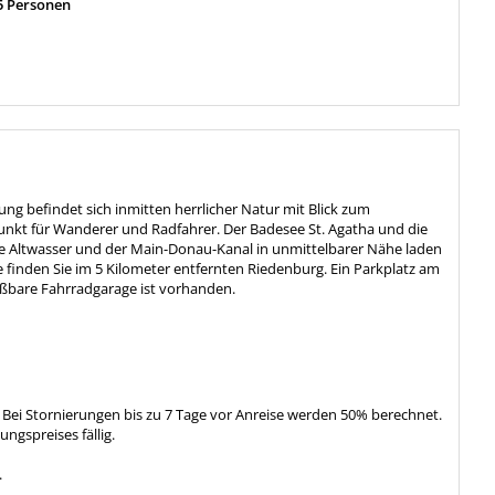
5 Personen
g befindet sich inmitten herrlicher Natur mit Blick zum
punkt für Wanderer und Radfahrer. Der Badesee St. Agatha und die
he Altwasser und der Main-Donau-Kanal in unmittelbarer Nähe laden
finden Sie im 5 Kilometer entfernten Riedenburg. Ein Parkplatz am
eßbare Fahrradgarage ist vorhanden.
. Bei Stornierungen bis zu 7 Tage vor Anreise werden 50% berechnet.
gspreises fällig.
.
.