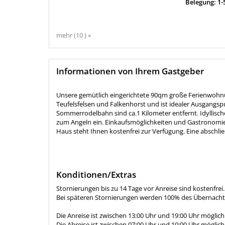
Belegung: 1-
mehr (10 ) »
Informationen von Ihrem Gastgeber
Unsere gemütlich eingerichtete 90qm große Ferienwohnun
Teufelsfelsen und Falkenhorst und ist idealer Ausgangs
Sommerrodelbahn sind ca.1 Kilometer entfernt. Idyllisc
zum Angeln ein. Einkaufsmöglichkeiten und Gastronomie 
Haus steht Ihnen kostenfrei zur Verfügung. Eine abschli
Konditionen/Extras
Stornierungen bis zu 14 Tage vor Anreise sind kostenfrei
Bei späteren Stornierungen werden 100% des Übernachtun
Die Anreise ist zwischen 13:00 Uhr und 19:00 Uhr möglich
Die Abreise ist zwischen 07:00 Uhr und 10:00 Uhr möglich