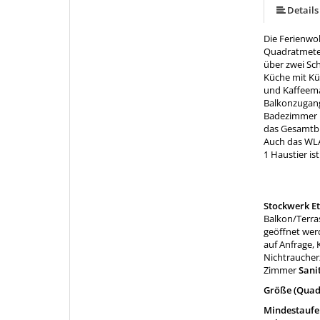
Details
Die Ferienwo
Quadratmeter
über zwei Sc
Küche mit Küh
und Kaffeema
Balkonzugang 
Badezimmer m
das Gesamtbi
Auch das WLA
1 Haustier is
Stockwerk E
Balkon/Terra
geöffnet wer
auf Anfrage,
Nichtraucherz
Zimmer
Sani
Größe (Quad
Mindestaufen