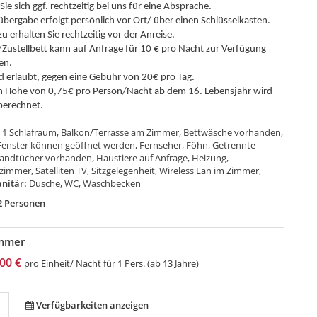
Sie sich ggf. rechtzeitig bei uns für eine Absprache.
übergabe erfolgt persönlich vor Ort/ über einen Schlüsselkasten.
 erhalten Sie rechtzeitig vor der Anreise.
/Zustellbett kann auf Anfrage für 10 € pro Nacht zur Verfügung
en.
nd erlaubt, gegen eine Gebühr von 20€ pro Tag.
in Höhe von 0,75€ pro Person/Nacht ab dem 16. Lebensjahr wird
 berechnet.
:
1 Schlafraum, Balkon/Terrasse am Zimmer, Bettwäsche vorhanden,
Fenster können geöffnet werden, Fernseher, Föhn, Getrennte
andtücher vorhanden, Haustiere auf Anfrage, Heizung,
immer, Satelliten TV, Sitzgelegenheit, Wireless Lan im Zimmer,
nitär:
Dusche, WC, Waschbecken
2 Personen
immer
00 €
pro Einheit/ Nacht für 1 Pers. (ab 13 Jahre)
Verfügbarkeiten anzeigen