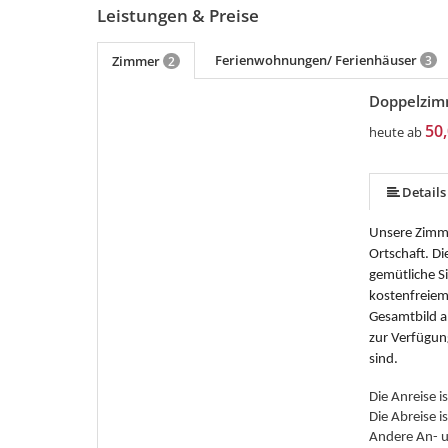
Leistungen & Preise
Ferienwohnungen/ Ferienhäuser
Zimmer
3
2
Doppelzim
50,
heute ab
Details
Unsere Zimme
Ortschaft. Di
gemütliche S
kostenfreie
Gesamtbild ab
zur Verfügun
sind.
Die Anreise i
Die Abreise 
Andere An- u