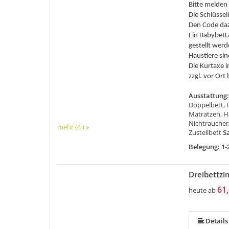
Bitte melden 
Die Schlüssel
Den Code dazu
Ein Babybett
gestellt werd
Haustiere si
Die Kurtaxe 
zzgl. vor Ort
Ausstattung
Doppelbett, 
Matratzen, H
Nichtraucherz
mehr (4 ) »
Zustellbett
Sa
Belegung: 1-
Dreibettz
mehr (5 ) »
61,
heute ab
Details