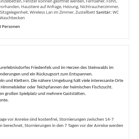
Einzelbetten, Fenster können geöffnet werden, Fernseher, Föhn,
orhanden, Haustiere auf Anfrage, Heizung, Nichtraucherzimmer,
, Sitzgelegenheit, Wireless Lan im Zimmer, Zustellbett
Sanitär:
WC
 Waschbecken
3 Personen
rerlebnisdorfes Friedenfels und im Herzen des Steinwalds im
Wanderungen und ein Rückzugsort zum Entspannen.
n und Klettern. Die nähere Umgebung hält viele interessante Orte
ne Himmelsleiter oder Teichpfannen der heimischen Fischzucht.
den großen Spielplatz und mehrere Gaststätten.
ente.
 Tage vor Anreise sind kostenfrei, Stornierungen zwischen 14-7
 berechnet, Stornierungen in den 7 Tagen vor der Anreise werden