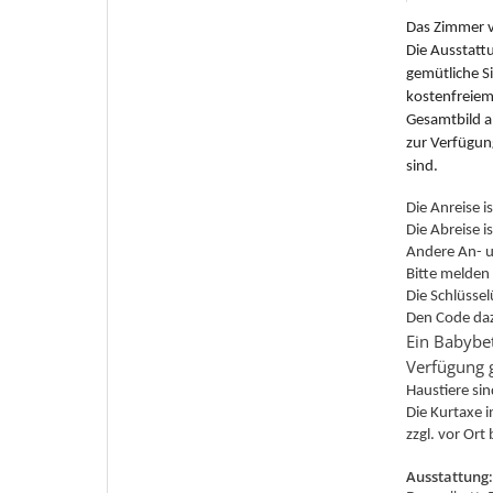
Das Zimmer ve
Die Ausstatt
gemütliche S
kostenfreie
Gesamtbild ab
zur Verfügun
sind.
Die Anreise i
Die Abreise 
Andere An- u
Bitte melden 
Die Schlüssel
Den Code dazu
Ein Babybet
Verfügung g
Haustiere si
Die Kurtaxe 
zzgl. vor Ort
Ausstattung