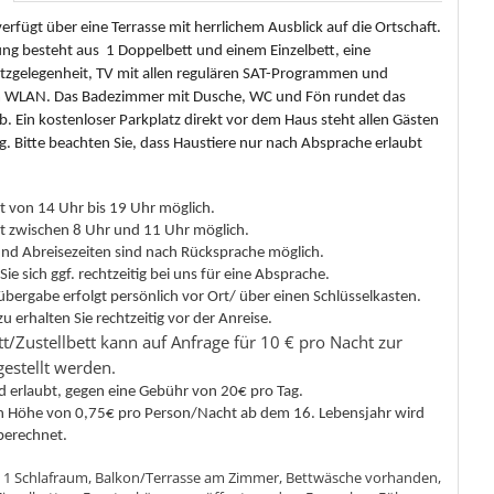
rfügt über eine Terrasse mit herrlichem Ausblick auf die Ortschaft.
ung besteht aus 1 Doppelbett und einem Einzelbett, eine
itzgelegenheit, TV mit allen regulären SAT-Programmen und
m WLAN. Das Badezimmer mit Dusche, WC und Fön rundet das
. Ein kostenloser Parkplatz direkt vor dem Haus steht allen Gästen
g. Bitte beachten Sie, dass Haustiere nur nach Absprache erlaubt
st von 14 Uhr bis 19 Uhr möglich.
ist zwischen 8 Uhr und 11 Uhr möglich.
nd Abreisezeiten sind nach Rücksprache möglich.
Sie sich ggf. rechtzeitig bei uns für eine Absprache.
übergabe erfolgt persönlich vor Ort/ über einen Schlüsselkasten.
 erhalten Sie rechtzeitig vor der Anreise.
t/Zustellbett kann auf Anfrage für 10 € pro Nacht zur
estellt werden.
nd erlaubt, gegen eine Gebühr von 20€ pro Tag.
in Höhe von 0,75€ pro Person/Nacht ab dem 16. Lebensjahr wird
 berechnet.
:
1 Schlafraum, Balkon/Terrasse am Zimmer, Bettwäsche vorhanden,