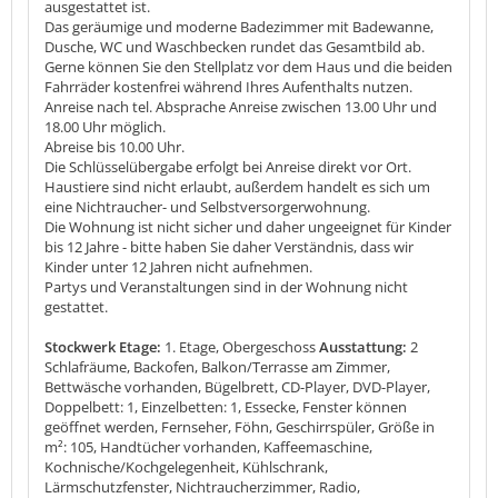
ausgestattet ist.
Das geräumige und moderne Badezimmer mit Badewanne,
Dusche, WC und Waschbecken rundet das Gesamtbild ab.
Gerne können Sie den Stellplatz vor dem Haus und die beiden
Fahrräder kostenfrei während Ihres Aufenthalts nutzen.
Anreise nach tel. Absprache Anreise zwischen 13.00 Uhr und
18.00 Uhr möglich.
Abreise bis 10.00 Uhr.
Die Schlüsselübergabe erfolgt bei Anreise direkt vor Ort.
Haustiere sind nicht erlaubt, außerdem handelt es sich um
eine Nichtraucher- und Selbstversorgerwohnung.
Die Wohnung ist nicht sicher und daher ungeeignet für Kinder
bis 12 Jahre - bitte haben Sie daher Verständnis, dass wir
Kinder unter 12 Jahren nicht aufnehmen.
Partys und Veranstaltungen sind in der Wohnung nicht
gestattet.
Stockwerk Etage:
1. Etage, Obergeschoss
Ausstattung:
2
Schlafräume, Backofen, Balkon/Terrasse am Zimmer,
Bettwäsche vorhanden, Bügelbrett, CD-Player, DVD-Player,
Doppelbett: 1, Einzelbetten: 1, Essecke, Fenster können
geöffnet werden, Fernseher, Föhn, Geschirrspüler, Größe in
m²: 105, Handtücher vorhanden, Kaffeemaschine,
Kochnische/Kochgelegenheit, Kühlschrank,
Lärmschutzfenster, Nichtraucherzimmer, Radio,