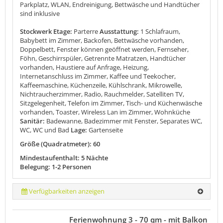
Parkplatz, WLAN, Endreinigung, Bettwäsche und Handtücher
sind inklusive
Stockwerk Etage:
Parterre
Ausstattung:
1 Schlafraum,
Babybett im Zimmer, Backofen, Bettwäsche vorhanden,
Doppelbett, Fenster können geöffnet werden, Fernseher,
Föhn, Geschirrspüler, Getrennte Matratzen, Handtücher
vorhanden, Haustiere auf Anfrage, Heizung,
Internetanschluss im Zimmer, Kaffee und Teekocher,
Kaffeemaschine, Küchenzeile, Kühlschrank, Mikrowelle,
Nichtraucherzimmer, Radio, Rauchmelder, Satelliten TV,
Sitzgelegenheit, Telefon im Zimmer, Tisch- und Küchenwäsche
vorhanden, Toaster, Wireless Lan im Zimmer, Wohnküche
Sanitär:
Badewanne, Badezimmer mit Fenster, Separates WC,
WC, WC und Bad
Lage:
Gartenseite
Größe (Quadratmeter): 60
Mindestaufenthalt: 5 Nächte
Belegung: 1-2 Personen
Verfügbarkeiten anzeigen
Ferienwohnung 3 - 70 qm - mit Balkon