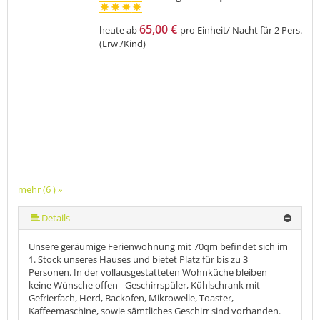
65,00 €
heute ab
pro Einheit/ Nacht für 2 Pers.
(Erw./Kind)
mehr (6 ) »
mehr (6 ) »
mehr (6 ) »
Details
Unsere geräumige Ferienwohnung mit 70qm befindet sich im
1. Stock unseres Hauses und bietet Platz für bis zu 3
Personen. In der vollausgestatteten Wohnküche bleiben
keine Wünsche offen - Geschirrspüler, Kühlschrank mit
Gefrierfach, Herd, Backofen, Mikrowelle, Toaster,
Kaffeemaschine, sowie sämtliches Geschirr sind vorhanden.