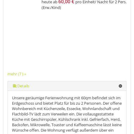
60,00 €
heute ab
pro Einheit/ Nacht für 2 Pers.
(Erw./Kind)
mehr (7 ) »
mehr (7 ) »
mehr (7 ) »
mehr (7 ) »
Details
Unsere geräumige Ferienwohnung mit 60qm befindet sich im
Erdgeschoss und bietet Platz für bis zu 2 Personen. Der offene
Wohnbereich mit Küchenzeile, Essecke, Wohnlandschaft und
Flachbild-TV lädt zum Verweilen ein. Die vollausgestattete
Küche mit Geschirrspüler, Kühlschrank inkl. Gefrierfach, Herd,
Backofen, Mikrowelle, Toaster und Kaffeemaschine lässt keine
Wünsche offen. Die Wohnung verfügt außerdem über ein