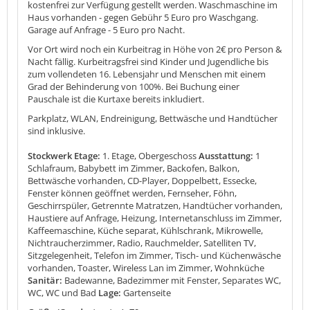
kostenfrei zur Verfügung gestellt werden. Waschmaschine im
Haus vorhanden - gegen Gebühr 5 Euro pro Waschgang.
Garage auf Anfrage - 5 Euro pro Nacht.
Vor Ort wird noch ein Kurbeitrag in Höhe von 2€ pro Person &
Nacht fällig. Kurbeitragsfrei sind Kinder und Jugendliche bis
zum vollendeten 16. Lebensjahr und Menschen mit einem
Grad der Behinderung von 100%. Bei Buchung einer
Pauschale ist die Kurtaxe bereits inkludiert.
Parkplatz, WLAN, Endreinigung, Bettwäsche und Handtücher
sind inklusive.
Stockwerk Etage:
1. Etage, Obergeschoss
Ausstattung:
1
Schlafraum, Babybett im Zimmer, Backofen, Balkon,
Bettwäsche vorhanden, CD-Player, Doppelbett, Essecke,
Fenster können geöffnet werden, Fernseher, Föhn,
Geschirrspüler, Getrennte Matratzen, Handtücher vorhanden,
Haustiere auf Anfrage, Heizung, Internetanschluss im Zimmer,
Kaffeemaschine, Küche separat, Kühlschrank, Mikrowelle,
Nichtraucherzimmer, Radio, Rauchmelder, Satelliten TV,
Sitzgelegenheit, Telefon im Zimmer, Tisch- und Küchenwäsche
vorhanden, Toaster, Wireless Lan im Zimmer, Wohnküche
Sanitär:
Badewanne, Badezimmer mit Fenster, Separates WC,
WC, WC und Bad
Lage:
Gartenseite