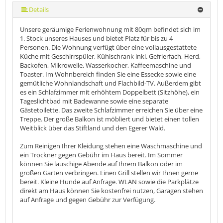
mehr (6 ) »
mehr (6 ) »
Details
Unsere geräumige Ferienwohnung mit 80qm befindet sich im
1. Stock unseres Hauses und bietet Platz für bis zu 4
Personen. Die Wohnung verfügt über eine vollausgestattete
Küche mit Geschirrspüler, Kühlschrank inkl. Gefrierfach, Herd,
Backofen, Mikrowelle, Wasserkocher, Kaffeemaschine und
Toaster. Im Wohnbereich finden Sie eine Essecke sowie eine
gemütliche Wohnlandschaft und Flachbild-TV. Außerdem gibt
es ein Schlafzimmer mit erhöhtem Doppelbett (Sitzhöhe), ein
Tageslichtbad mit Badewanne sowie eine separate
Gästetoilette. Das zweite Schlafzimmer erreichen Sie über eine
Treppe. Der große Balkon ist möbliert und bietet einen tollen
Weitblick über das Stiftland und den Egerer Wald.
Zum Reinigen Ihrer Kleidung stehen eine Waschmaschine und
ein Trockner gegen Gebühr im Haus bereit. Im Sommer
können Sie lauschige Abende auf Ihrem Balkon oder im
großen Garten verbringen. Einen Grill stellen wir Ihnen gerne
bereit. Kleine Hunde auf Anfrage. WLAN sowie die Parkplätze
direkt am Haus können Sie kostenfrei nutzen, Garagen stehen
auf Anfrage und gegen Gebühr zur Verfügung.