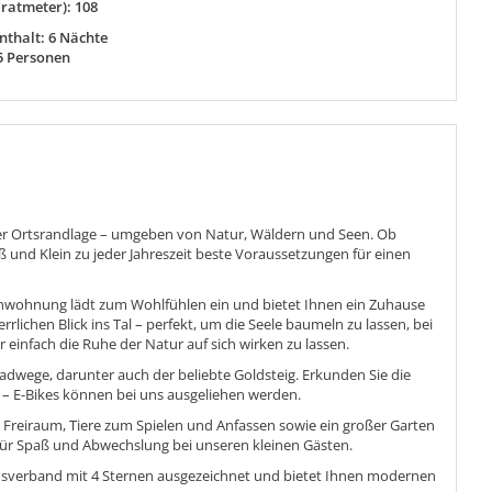
ratmeter): 108
thalt: 6 Nächte
5 Personen
cher Ortsrandlage – umgeben von Natur, Wäldern und Seen. Ob
ß und Klein zu jeder Jahreszeit beste Voraussetzungen für einen
enwohnung lädt zum Wohlfühlen ein und bietet Ihnen ein Zuhause
rrlichen Blick ins Tal – perfekt, um die Seele baumeln zu lassen, bei
infach die Ruhe der Natur auf sich wirken zu lassen.
Radwege, darunter auch der beliebte
Goldsteig
. Erkunden Sie die
– E-Bikes können bei uns ausgeliehen werden.
l Freiraum, Tiere zum Spielen und Anfassen sowie ein großer Garten
 für Spaß und Abwechslung bei unseren kleinen Gästen.
usverband
mit 4 Sternen ausgezeichnet und bietet Ihnen modernen