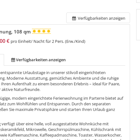
Verfügbarkeiten anzeigen
nung, 108 qm
00 €
pro Einheit/ Nacht für 2 Pers. (Erw./Kind)
Verfügbarkeiten anzeigen
entspannte Urlaubstage in unserer stilvoll eingerichteten
g. Moderne Ausstattung, gemütliches Ambiente und die ruhige
Ihren Aufenthalt zu einem besonderen Erlebnis – ideal für Paare,
r aktive Naturfreunde.
ügige, modern eingerichtete Ferienwohnung im Parterre bietet auf
Platz zum Wohlfühlen und Entspannen. Durch den separaten
eßen Sie maximale Privatsphäre und starten Ihren Urlaub ganz
verfügt über eine helle, voll ausgestattete Wohnküche mit
askeramikfeld, Mikrowelle, Geschirrspülmaschine, Kühlschrank mit
sowie Kaffeemaschine, Kaffeepadmaschine, Toaster, Wasserkocher,