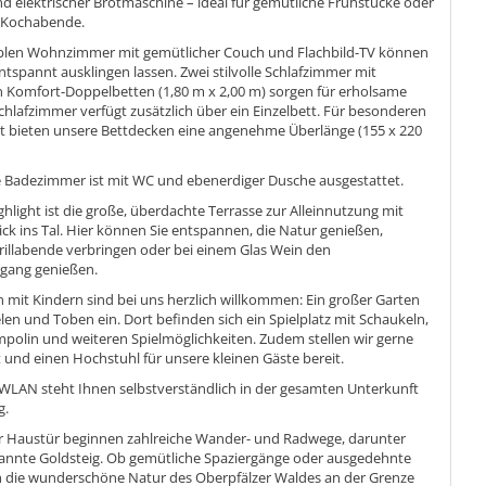
d elektrischer Brotmaschine – ideal für gemütliche Frühstücke oder
Kochabende.
blen Wohnzimmer mit gemütlicher Couch und Flachbild-TV können
ntspannt ausklingen lassen. Zwei stilvolle Schlafzimmer mit
 Komfort-Doppelbetten (1,80 m x 2,00 m) sorgen für erholsame
chlafzimmer verfügt zusätzlich über ein Einzelbett. Für besonderen
t bieten unsere Bettdecken eine angenehme Überlänge (155 x 220
Badezimmer ist mit WC und ebenerdiger Dusche ausgestattet.
ghlight ist die große, überdachte Terrasse zur Alleinnutzung mit
ick ins Tal. Hier können Sie entspannen, die Natur genießen,
rillabende verbringen oder bei einem Glas Wein den
gang genießen.
 mit Kindern sind bei uns herzlich willkommen: Ein großer Garten
len und Toben ein. Dort befinden sich ein Spielplatz mit Schaukeln,
mpolin und weiteren Spielmöglichkeiten. Zudem stellen wir gerne
t und einen Hochstuhl für unsere kleinen Gäste bereit.
 WLAN steht Ihnen selbstverständlich in der gesamten Unterkunft
g.
er Haustür beginnen zahlreiche Wander- und Radwege, darunter
kannte
Goldsteig
. Ob gemütliche Spaziergänge oder ausgedehnte
 die wunderschöne Natur des Oberpfälzer Waldes an der Grenze