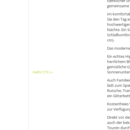
Eierkocher un
gemeinsame 
Im komforta
Sie den Tag e
hochwertigen
Nächte. Ein S
Schlafkomfor
cm).
Das moderne 
Ein echtes Hi
herrlichem Bl
gemütliche G
mehr (15 ) »
Sonnenunter
Auch Familien
lädt zum Spie
Rutsche, Tra
ein Gitterbet
Kostenfreies
zur Verfügun
Direkt vor d
auch der be
Touren durch