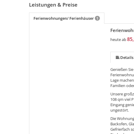
Leistungen & Preise
Ferienwohnungen/ Ferienhäuser
1
Ferienwoh
mehr (15 ) »
mehr (15 ) »
mehr (15 ) »
mehr (15 ) »
mehr (15 ) »
mehr (15 ) »
mehr (15 ) »
mehr (15 ) »
mehr (15 ) »
mehr (15 ) »
mehr (15 ) »
85,
heute ab
Details
Genießen Sie 
Ferienwohnun
Lage machen 
Familien ode
Unsere großz
108 qm viel 
Eingang geni
ungestört.
Die Wohnung 
Backofen, Gl
Gefrierfach 