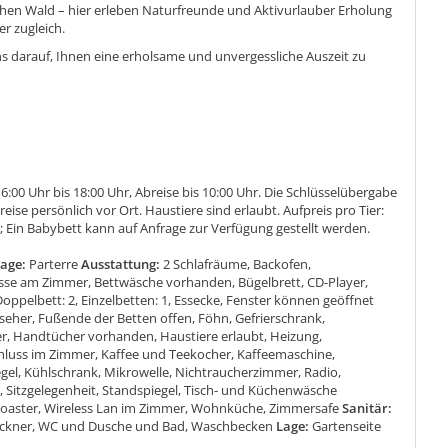
hen Wald – hier erleben Naturfreunde und Aktivurlauber Erholung
r zugleich.
ns darauf, Ihnen eine erholsame und unvergessliche Auszeit zu
6:00 Uhr bis 18:00 Uhr, Abreise bis 10:00 Uhr. Die Schlüsselübergabe
nreise persönlich vor Ort. Haustiere sind erlaubt. Aufpreis pro Tier:
 Ein Babybett kann auf Anfrage zur Verfügung gestellt werden.
tage:
Parterre
Ausstattung:
2 Schlafräume, Backofen,
sse am Zimmer, Bettwäsche vorhanden, Bügelbrett, CD-Player,
oppelbett: 2, Einzelbetten: 1, Essecke, Fenster können geöffnet
seher, Fußende der Betten offen, Föhn, Gefrierschrank,
er, Handtücher vorhanden, Haustiere erlaubt, Heizung,
hluss im Zimmer, Kaffee und Teekocher, Kaffeemaschine,
gel, Kühlschrank, Mikrowelle, Nichtraucherzimmer, Radio,
 Sitzgelegenheit, Standspiegel, Tisch- und Küchenwäsche
oaster, Wireless Lan im Zimmer, Wohnküche, Zimmersafe
Sanitär:
ckner, WC und Dusche und Bad, Waschbecken
Lage:
Gartenseite