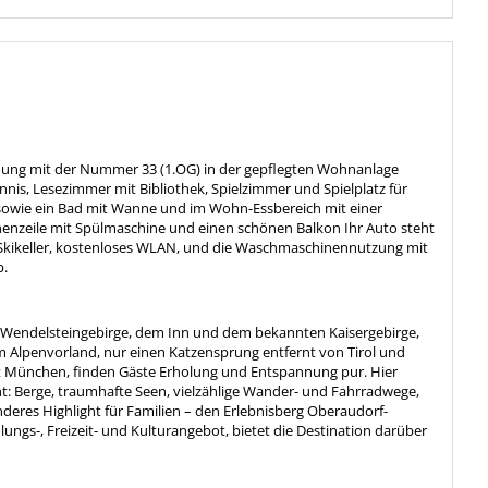
hnung mit der Nummer 33 (1.OG) in der gepflegten Wohnanlage
nnis, Lesezimmer mit Bibliothek, Spielzimmer und Spielplatz für
 sowie ein Bad mit Wanne und im Wohn-Essbereich mit einer
henzeile mit Spülmaschine und einen schönen Balkon Ihr Auto steht
r, Skikeller, kostenloses WLAN, und die Waschmaschinennutzung mit
b.
m Wendelsteingebirge, dem Inn und dem bekannten Kaisergebirge,
 im Alpenvorland, nur einen Katzensprung entfernt von Tirol und
 München, finden Gäste Erholung und Entspannung pur. Hier
ht: Berge, traumhafte Seen, vielzählige Wander- und Fahrradwege,
deres Highlight für Familien – den Erlebnisberg Oberaudorf-
ungs-, Freizeit- und Kulturangebot, bietet die Destination darüber