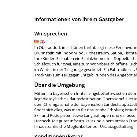
Informationen von Ihrem Gastgeber
Wir sprechen:
In Oberaudorf, im schönen Inntal, liegt diese Ferienwo
Brünnstein mit Indoor-Pool, Fitnessraum, Sauna, Tischte
Ihre Kinder. Sie haben ein Schlafzimmer mit Doppelbett
Schlafcouch für zwei, eine zum Wohnbereich offene Küc
im Winter in der Tiefgarage geschützt. Ein Fahrradkelle
Trockner (zum Teil gegen Entgelt) runden das Angebot a
Über die Umgebung
Mitten im bayerischen Inntal, eingebettet zwischen de
liegt die idyllische Urlaubsdestination Oberaudorf. Hier
dem Chiemgau, nahe der bayerischen Landeshauptstadt
findet sich alles, was man für naturnahe Erholung brauc
Ski- und Rodelpisten sowie Langlaufloipen und ein beson
Hocheck. Mit guter Infrastruktur und einem breiten Erhol
hinaus zahlreiche Möglichkeiten zur Urlaubsgestaltung.
Konditionen/Extras