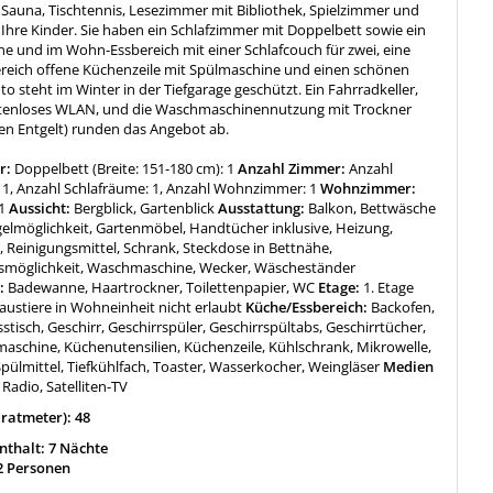
 Sauna, Tischtennis, Lesezimmer mit Bibliothek, Spielzimmer und
r Ihre Kinder. Sie haben ein Schlafzimmer mit Doppelbett sowie ein
e und im Wohn-Essbereich mit einer Schlafcouch für zwei, eine
ich offene Küchenzeile mit Spülmaschine und einen schönen
to steht im Winter in der Tiefgarage geschützt. Ein Fahrradkeller,
ostenloses WLAN, und die Waschmaschinennutzung mit Trockner
gen Entgelt) runden das Angebot ab.
r:
Doppelbett (Breite: 151-180 cm): 1
Anzahl Zimmer:
Anzahl
1, Anzahl Schlafräume: 1, Anzahl Wohnzimmer: 1
Wohnzimmer:
1
Aussicht:
Bergblick, Gartenblick
Ausstattung:
Balkon, Bettwäsche
gelmöglichkeit, Gartenmöbel, Handtücher inklusive, Heizung,
 Reinigungsmittel, Schrank, Steckdose in Bettnähe,
smöglichkeit, Waschmaschine, Wecker, Wäscheständer
:
Badewanne, Haartrockner, Toilettenpapier, WC
Etage:
1. Etage
austiere in Wohneinheit nicht erlaubt
Küche/Essbereich:
Backofen,
sstisch, Geschirr, Geschirrspüler, Geschirrspültabs, Geschirrtücher,
maschine, Küchenutensilien, Küchenzeile, Kühlschrank, Mikrowelle,
pülmittel, Tiefkühlfach, Toaster, Wasserkocher, Weingläser
Medien
:
Radio, Satelliten-TV
ratmeter): 48
thalt: 7 Nächte
2 Personen