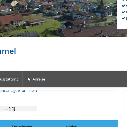
immel
usstattung
Anreise
+13
Erwachsene
Kinder