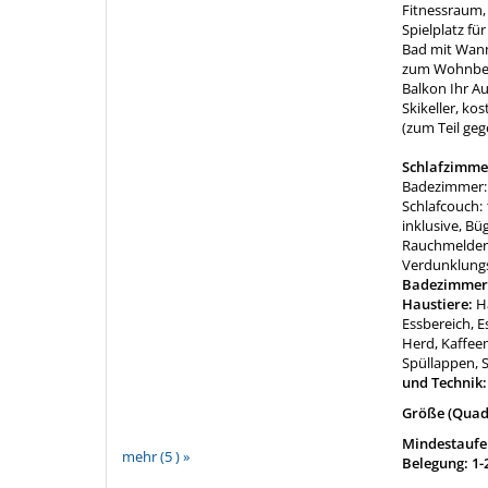
Fitnessraum,
Spielplatz fü
Bad mit Wann
zum Wohnbere
Balkon Ihr Au
Skikeller, k
(zum Teil ge
Schlafzimme
Badezimmer: 
Schlafcouch: 
inklusive, Bü
Rauchmelder,
Verdunklung
Badezimmer
Haustiere:
H
Essbereich, E
Herd, Kaffee
Spüllappen, S
und Technik
Größe (Quad
Mindestaufen
mehr (5 ) »
Belegung: 1-