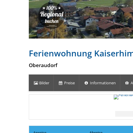
Ferienwohnung Kaiserh
Oberaudorf
Bilder
Preise
Informationen
A
Anreise
Abreise